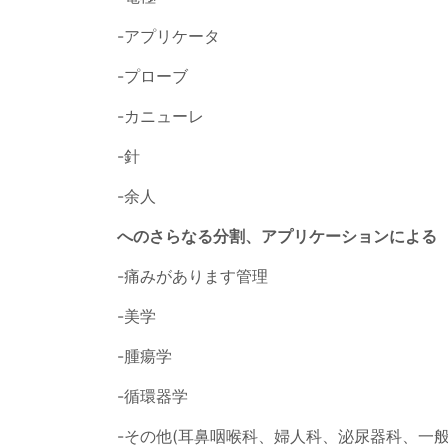
-アプリケータ
-プローブ
-カニューレ
-針
-余人
へのさらなる分割、アプリケーションによる
-痛みがあります管理
-美学
-腫瘍学
-循環器学
-その他(耳鼻咽喉科、婦人科、泌尿器科、一般