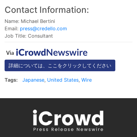
Contact Information:
Name: Michael Bertini
Email:
press@credello.com
Job Title: Consultant
詳細については、ここをクリックしてください
Tags:
Japanese
,
United States
,
Wire