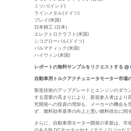
ミツバ(インド)
ラインメタル(ドイツ)
ブレイ(米国)
日本精工 (日本)
エレクトロクラフト(米国)
シコグローバル(ドイツ)
バルマティック(米国)
ハイウィン(米国)
レポートの無料サンプルをリクエストする @
自動車用トルクアクチュエータモーター市場
製造技術のアップグレードとエンジンのダウ
する需要の高まりにより、新規参入者はより
究開発への投資の増加も、メーカーの機会を
ず、燃料効率基準の向上と悪い燃料排出に関
さらに、自動車用モーター開発の革新は、市
のあるBLDCモーターやナノテクノロジーな