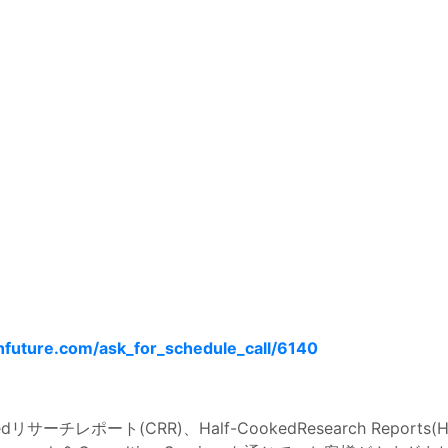
future.com/ask_for_schedule_call/6140
kedリサーチレポート(CRR)、Half-CookedResearch Reports(HC