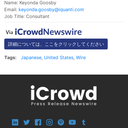
Name: Keyonda Goosby
Email:
keyonda.goosby@iquanti.com
Job Title: Consultant
詳細については、ここをクリックしてください
Tags:
Japanese
,
United States
,
Wire