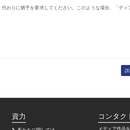
、代わりに猶予を要求してください。このような場合、「ディ
詳
資力
コンタク
メディア作品
私たちに関しては