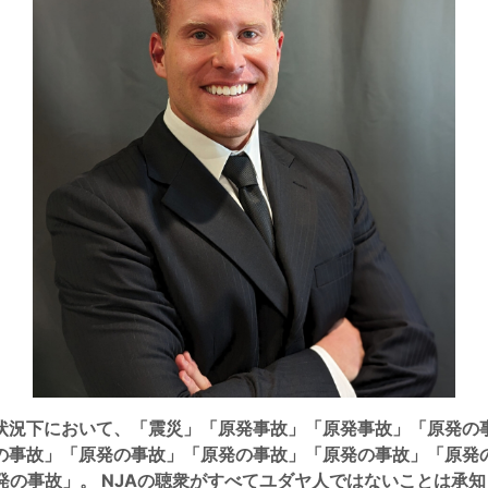
q.このような状況下において、「震災」「原発事故」「原発事故」「
の事故」「原発の事故」「原発の事故」「原発の事故」「原発
の事故」。 NJAの聴衆がすべてユダヤ人ではないことは承知