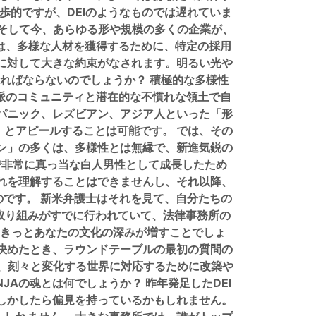
歩的ですが、DEIのようなものでは遅れていま
 そして今、あらゆる形や規模の多くの企業が、
）は、多様な人材を獲得するために、特定の採用
に対して大きな約束がなされます。明るい光や
ればならないのでしょうか？ 積極的な多様性
派のコミュニティと潜在的な不慣れな領土で自
パニック、レズビアン、アジア人といった「形
とアピールすることは可能です。 では、その
ン」の多くは、多様性とは無縁で、新進気鋭の
で非常に真っ当な白人男性として成長したため
れを理解することはできませんし、それ以降、
のです。 新米弁護士はそれを見て、自分たちの
の取り組みがすでに行われていて、法律事務所の
きっとあなたの文化の深みが増すことでしょ
を決めたとき、ラウンドテーブルの最初の質問の
が、刻々と変化する世界に対応するために改築や
Aの魂とは何でしょうか？ 昨年発足したDEI
しかしたら偏見を持っているかもしれません。