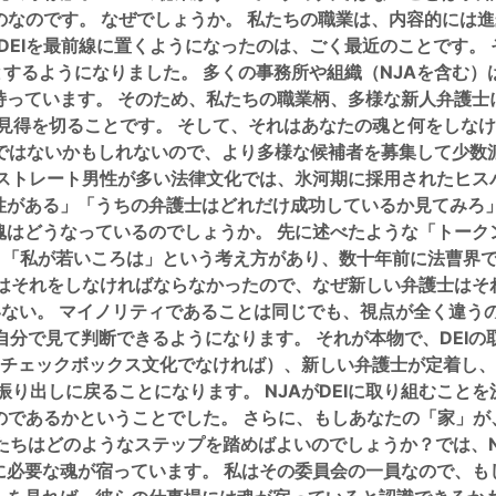
なのです。 なぜでしょうか。 私たちの職業は、内容的には進
がDEIを最前線に置くようになったのは、ごく最近のことです。
とするようになりました。 多くの事務所や組織（NJAを含む
持っています。 そのため、私たちの職業柄、多様な新人弁護士
見得を切ることです。 そして、それはあなたの魂と何をしなけ
ではないかもしれないので、より多様な候補者を募集して少数
のストレート男性が多い法律文化では、氷河期に採用されたヒス
性がある」「うちの弁護士はどれだけ成功しているか見てみろ」
魂はどうなっているのでしょうか。 先に述べたような「トーク
、「私が若いころは」という考え方があり、数十年前に法曹界
らはそれをしなければならなかったので、なぜ新しい弁護士はそ
いない。 マイノリティであることは同じでも、視点が全く違う
分で見て判断できるようになります。 それが本物で、DEI
チェックボックス文化でなければ）、新しい弁護士が定着し、
振り出しに戻ることになります。 NJAがDEIに取り組むこと
のであるかということでした。 さらに、もしあなたの「家」
ちはどのようなステップを踏めばよいのでしょうか？では、NJ
に必要な魂が宿っています。 私はその委員会の一員なので、も