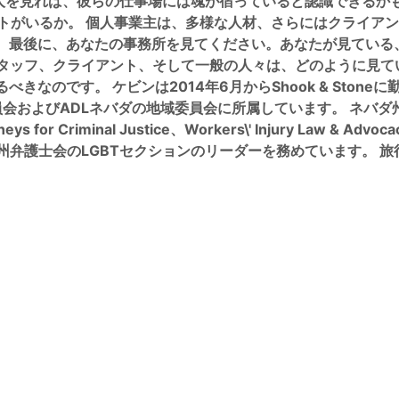
人を見れば、彼らの仕事場には魂が宿っていると認識できるかも
トがいるか。 個人事業主は、多様な人材、さらにはクライアン
。 最後に、あなたの事務所を見てください。あなたが見ている
タッフ、クライアント、そして一般の人々は、どのように見てい
なのです。 ケビンは2014年6月からShook & Ston
ADLネバダの地域委員会に所属しています。 ネバダ州司法協会（Divers
or Criminal Justice、Workers\' Injury Law & Advocacy
ネバダ州弁護士会のLGBTセクションのリーダーを務めています。