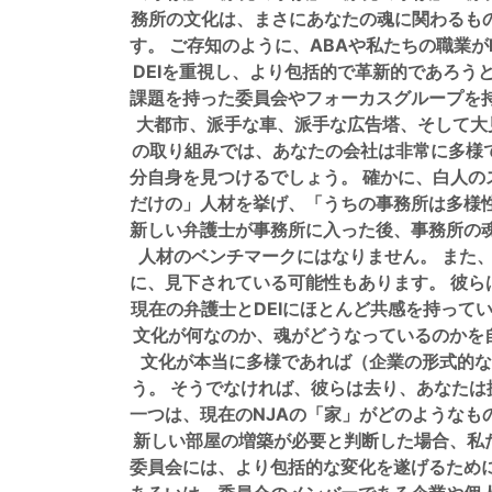
務所の文化は、まさにあなたの魂に関わるもの
す。 ご存知のように、ABAや私たちの職業
DEIを重視し、より包括的で革新的であろう
課題を持った委員会やフォーカスグループを
大都市、派手な車、派手な広告塔、そして大
の取り組みでは、あなたの会社は非常に多様
分自身を見つけるでしょう。 確かに、白人
だけの」人材を挙げ、「うちの事務所は多様
新しい弁護士が事務所に入った後、事務所の
人材のベンチマークにはなりません。 また
に、見下されている可能性もあります。 彼
現在の弁護士とDEIにほとんど共感を持って
文化が何なのか、魂がどうなっているのかを自
文化が本当に多様であれば（企業の形式的な
う。 そうでなければ、彼らは去り、あなたは
一つは、現在のNJAの「家」がどのようなも
新しい部屋の増築が必要と判断した場合、私た
委員会には、より包括的な変化を遂げるため