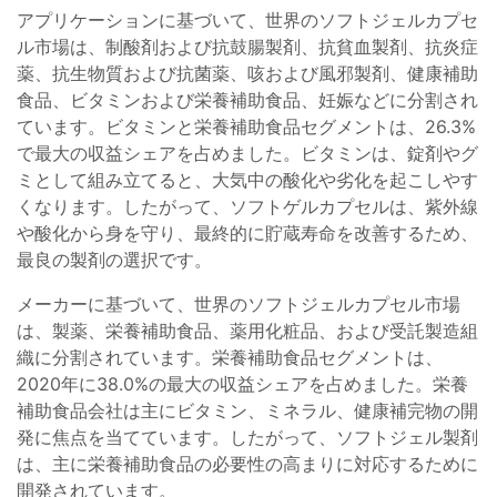
アプリケーションに基づいて、世界のソフトジェルカプセ
ル市場は、制酸剤および抗鼓腸製剤、抗貧血製剤、抗炎症
薬、抗生物質および抗菌薬、咳および風邪製剤、健康補助
食品、ビタミンおよび栄養補助食品、妊娠などに分割され
ています。ビタミンと栄養補助食品セグメントは、26.3%
で最大の収益シェアを占めました。ビタミンは、錠剤やグ
ミとして組み立てると、大気中の酸化や劣化を起こしやす
くなります。したがって、ソフトゲルカプセルは、紫外線
や酸化から身を守り、最終的に貯蔵寿命を改善するため、
最良の製剤の選択です。
メーカーに基づいて、世界のソフトジェルカプセル市場
は、製薬、栄養補助食品、薬用化粧品、および受託製造組
織に分割されています。栄養補助食品セグメントは、
2020年に38.0%の最大の収益シェアを占めました。栄養
補助食品会社は主にビタミン、ミネラル、健康補完物の開
発に焦点を当てています。したがって、ソフトジェル製剤
は、主に栄養補助食品の必要性の高まりに対応するために
開発されています。