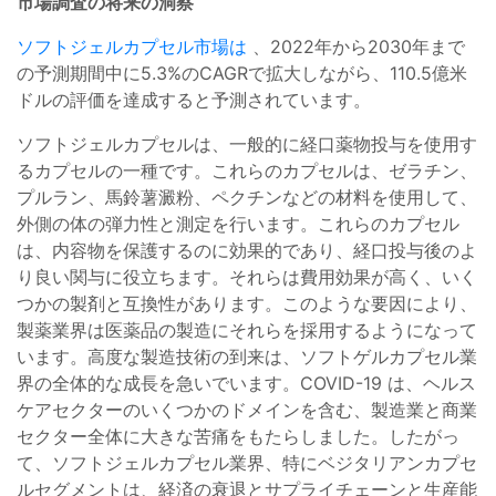
市場調査の将来の洞察
ソフトジェルカプセル市場は
、2022年から2030年まで
の予測期間中に5.3%のCAGRで拡大しながら、110.5億米
ドルの評価を達成すると予測されています。
ソフトジェルカプセルは、一般的に経口薬物投与を使用す
るカプセルの一種です。これらのカプセルは、ゼラチン、
プルラン、馬鈴薯澱粉、ペクチンなどの材料を使用して、
外側の体の弾力性と測定を行います。これらのカプセル
は、内容物を保護するのに効果的であり、経口投与後のよ
り良い関与に役立ちます。それらは費用効果が高く、いく
つかの製剤と互換性があります。このような要因により、
製薬業界は医薬品の製造にそれらを採用するようになって
います。高度な製造技術の到来は、ソフトゲルカプセル業
界の全体的な成長を急いでいます。COVID-19 は、ヘルス
ケアセクターのいくつかのドメインを含む、製造業と商業
セクター全体に大きな苦痛をもたらしました。したがっ
て、ソフトジェルカプセル業界、特にベジタリアンカプセ
ルセグメントは、経済の衰退とサプライチェーンと生産能