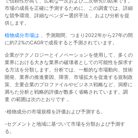
で信頼性が高く、広範な一次および二次研究の結果です。
市場の成長を正確に予測するために、この調査では、詳細
な競争環境、詳細なベンダー選択手法 、および分析を提
供します。
植物成分市場は
、予測期間、つまり2022年から27年の間
に約7.2%のCAGRで成長すると予測されています。
企業がテクノロジーとイノベーションを使用して、多くの
業界における大きな業界の破壊者としての可能性を探求す
る方法を分類します。分析では、一般的な市場動向、技術
開発、業界の推進要因、障害、市場拡大を促進する規制政
策、主要企業のプロファイルやビジネス戦略など、洞察に
満ちた分析と戦略的評価が数多く省略されています。調
査 の範囲は次のとおりです 。
-植物成分の市場規模を評価および予測する。
-セグメントと地域に基づいて市場を分類および予測す
る。