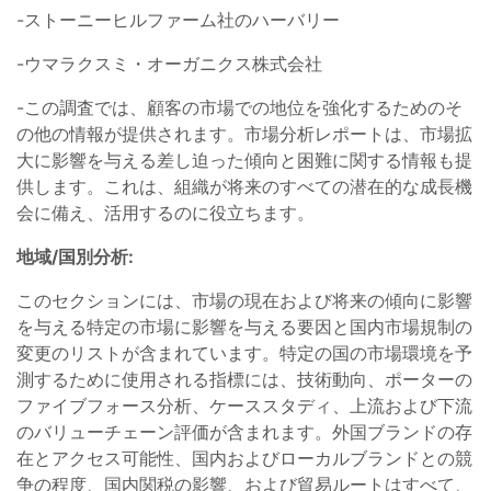
-ストーニーヒルファーム社のハーバリー
-ウマラクスミ・オーガニクス株式会社
-この調査では、顧客の市場での地位を強化するためのそ
の他の情報が提供されます。市場分析レポートは、市場拡
大に影響を与える差し迫った傾向と困難に関する情報も提
供します。これは、組織が将来のすべての潜在的な成長機
会に備え、活用するのに役立ちます。
地域/
国別分析:
このセクションには、市場の現在および将来の傾向に影響
を与える特定の市場に影響を与える要因と国内市場規制の
変更のリストが含まれています。特定の国の市場環境を予
測するために使用される指標には、技術動向、ポーターの
ファイブフォース分析、ケーススタディ、上流および下流
のバリューチェーン評価が含まれます。外国ブランドの存
在とアクセス可能性、国内およびローカルブランドとの競
争の程度、国内関税の影響、および貿易ルートはすべて、