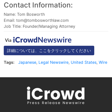
Contact Information:
Name: Tom Bosworth
Email:
tom@tombosworthlaw.com
Job Title: Founder/Managing Attorney
詳細については、ここをクリックしてください
Tags:
Japanese
,
Legal Newswire
,
United States
,
Wire