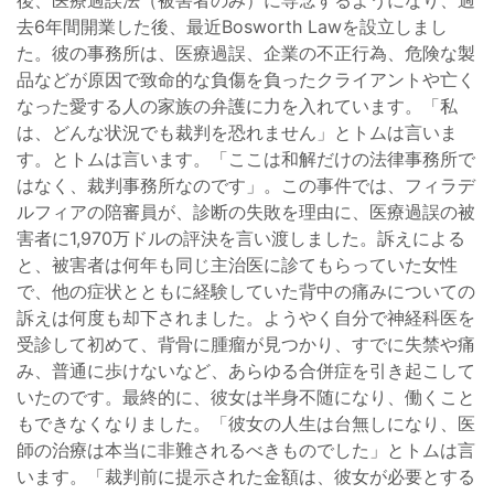
去6年間開業した後、最近Bosworth Lawを設立しまし
た。彼の事務所は、医療過誤、企業の不正行為、危険な製
品などが原因で致命的な負傷を負ったクライアントや亡く
なった愛する人の家族の弁護に力を入れています。「私
は、どんな状況でも裁判を恐れません」とトムは言いま
す。とトムは言います。「ここは和解だけの法律事務所で
はなく、裁判事務所なのです」。この事件では、フィラデ
ルフィアの陪審員が、診断の失敗を理由に、医療過誤の被
害者に1,970万ドルの評決を言い渡しました。訴えによる
と、被害者は何年も同じ主治医に診てもらっていた女性
で、他の症状とともに経験していた背中の痛みについての
訴えは何度も却下されました。ようやく自分で神経科医を
受診して初めて、背骨に腫瘤が見つかり、すでに失禁や痛
み、普通に歩けないなど、あらゆる合併症を引き起こして
いたのです。最終的に、彼女は半身不随になり、働くこと
もできなくなりました。「彼女の人生は台無しになり、医
師の治療は本当に非難されるべきものでした」とトムは言
います。「裁判前に提示された金額は、彼女が必要とする