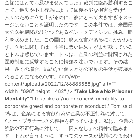
金額にはとても及びませんでした」裁判に臨み勝利するこ
とで、過失や不正行為によって回復不能な損害を受けた
人々のために立ち上がるのに、彼にとって大きすぎるステ
ージはないことを証明したのです。この事件では、米国最
大の医療機関のひとつであるペン・メディシンに挑み、勝
利を収めました。この国には膨大な富があるにもかかわら
ず、医療に関しては「本当に悪い結果」がまだ残っている
とトムは感じています。トムは、企業の利益に蹂躙された
医療制度に反撃することに情熱を注いでいます。その結
果、多くの場合、罪のない個人とその家族の生活が破壊さ
れることになるのです。com/wp-
content/uploads/2022/12/88888888.jpg" alt=""
width="698" height="482" />
"Take Like a No Prisoner
Mentality"
"I take like a \'no prisoners\' mentality to
corporate greed and corporate misconduct," Tom said
"私は、企業による貪欲行為や企業の不正行為に対して、
\'ノー・プラナーズ\'の精神を持っています。私は、企業の
強欲や不正行為に対して、「囚人なし」の精神で臨みま
す。トムが言うように、すべてのケースが裁判になるわけ