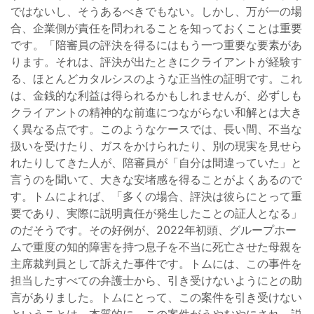
ではないし、そうあるべきでもない。しかし、万が一の場
合、企業側が責任を問われることを知っておくことは重要
です。「陪審員の評決を得るにはもう一つ重要な要素があ
ります。それは、評決が出たときにクライアントが経験す
る、ほとんどカタルシスのような正当性の証明です。これ
は、金銭的な利益は得られるかもしれませんが、必ずしも
クライアントの精神的な前進につながらない和解とは大き
く異なる点です。このようなケースでは、長い間、不当な
扱いを受けたり、ガスをかけられたり、別の現実を見せら
れたりしてきた人が、陪審員が「自分は間違っていた」と
言うのを聞いて、大きな安堵感を得ることがよくあるので
す。トムによれば、「多くの場合、評決は彼らにとって重
要であり、実際に説明責任が発生したことの証人となる」
のだそうです。その好例が、2022年初頭、グループホー
ムで重度の知的障害を持つ息子を不当に死亡させた母親を
主席裁判員として訴えた事件です。トムには、この事件を
担当したすべての弁護士から、引き受けないようにとの助
言がありました。トムにとって、この案件を引き受けない
ということは、本質的に、この案件がうやむやにされ、説