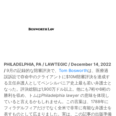
PHILADELPHIA, PA / LAWTEGIC / December 14, 2022
/
9月の記録的な陪審評決で、
Tom Bosworth
は、医療過
誤訴訟で存命中のクライアントに$10M陪審評決を達成す
る主任弁護人としてペンシルバニア史上最も若い弁護士と
なった。評決総額は1,900万ドル以上。他にも7桁や8桁の
勝利を収め、トムは
Philadelphia lawyer
の意味を体現し
ていると言えるかもしれません。この言葉は、1788年に
フィラデルフィアだけでなく全米で非常に有能な弁護士を
表すものとして広まりました。実は、この記事の出版準備