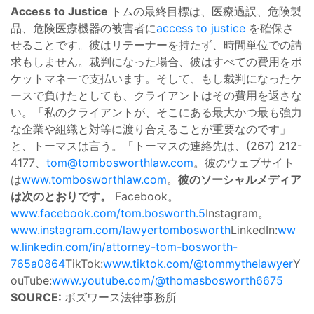
Access to Justice
トムの最終目標は、医療過誤、危険製
品、危険医療機器の被害者に
access to justice
を確保さ
せることです。彼はリテーナーを持たず、時間単位での請
求もしません。裁判になった場合、彼はすべての費用をポ
ケットマネーで支払います。そして、もし裁判になったケ
ースで負けたとしても、クライアントはその費用を返さな
い。「私のクライアントが、そこにある最大かつ最も強力
な企業や組織と対等に渡り合えることが重要なのです」
と、トーマスは言う。「トーマスの連絡先は、(267) 212-
4177、
tom@tombosworthlaw.com
。彼のウェブサイト
は
www.tombosworthlaw.com
。
彼のソーシャルメディア
は次のとおりです。
Facebook。
www.facebook.com/tom.bosworth.5
Instagram。
www.instagram.com/lawyertombosworth
LinkedIn:
ww
w.linkedin.com/in/attorney-tom-bosworth-
765a0864
TikTok:
www.tiktok.com/@tommythelawyer
Y
ouTube:
www.youtube.com/@thomasbosworth6675
SOURCE:
ボズワース法律事務所