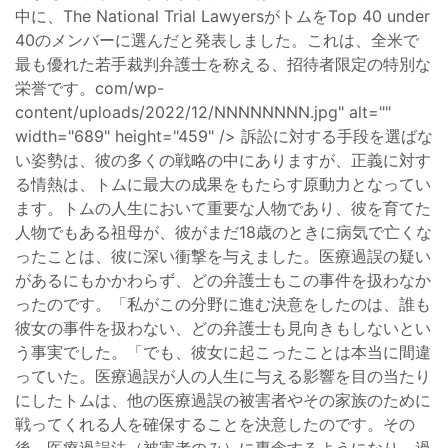
中に、The National Trial LawyersがトムをTop 40 under
40のメンバーに選んだと発表しました。これは、全米で
最も優れた若手裁判弁護士を称える、招待者限定の特別な
栄誉です。com/wp-
content/uploads/2022/12/NNNNNNNN.jpg" alt=""
width="689" height="459" /> 訴訟に対する手段を選ばな
い姿勢は、彼の多くの戦略の中にありますが、正義に対す
る情熱は、トムに最大の成果をもたらす原動力となってい
ます。トムの人生において重要な人物であり、彼を育てた
人物でもある祖母が、彼がまだ18歳のときに病気で亡くな
ったことは、彼に深い衝撃を与えました。医療過誤の疑い
があるにもかかわらず、どの弁護士もこの事件を扱わなか
ったのです。「私がこの分野に進む決意をしたのは、誰も
彼女の事件を扱わない、どの弁護士も見向きもしないとい
う事実でした。「でも、彼女に起こったことは本当に間違
っていた。医療過誤が人の人生に与える影響を目の当たり
にしたトムは、他の医療過誤の被害者やその家族のために
戦ってくれる人を確保することを決意したのです。その
後、医療過誤法（被害者のみ）に専念するようになり、過