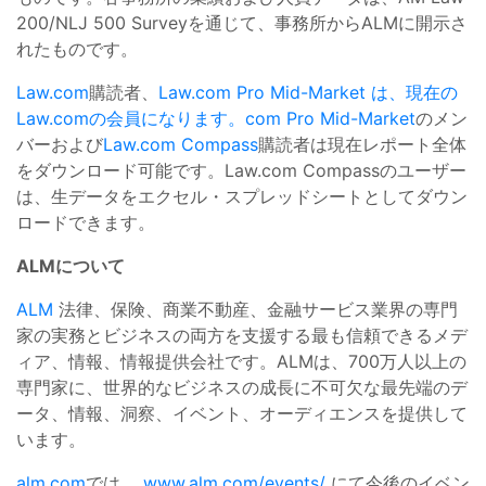
200/NLJ 500 Surveyを通じて、事務所からALMに開示さ
れたものです。
Law.com
購読者、
Law.com Pro Mid-Market
は、現在の
Law.comの会員になります。com Pro Mid-Market
のメン
バーおよび
Law.com Compass
購読者は現在レポート全体
をダウンロード可能です。Law.com Compassのユーザー
は、生データをエクセル・スプレッドシートとしてダウン
ロードできます。
ALMについて
ALM
法律、保険、商業不動産、金融サービス業界の専門
家の実務とビジネスの両方を支援する最も信頼できるメデ
ィア、情報、情報提供会社です。ALMは、700万人以上の
専門家に、世界的なビジネスの成長に不可欠な
最先端のデ
ータ、情報、洞察、イベント、オーディエンス
を提供して
います。
alm.com
では、
www.alm.com/events/
にて今後のイベン