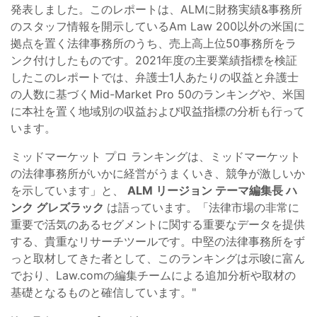
発表しました。このレポートは、ALMに財務実績&事務所
のスタッフ情報を開示しているAm Law 200以外の米国に
拠点を置く法律事務所のうち、売上高上位50事務所をラ
ンク付けしたものです。2021年度の主要業績指標を検証
したこのレポートでは、弁護士1人あたりの収益と弁護士
の人数に基づくMid-Market Pro 50のランキングや、米国
に本社を置く地域別の収益および収益指標の分析も行って
います。
ミッドマーケット プロ ランキングは、ミッドマーケット
の法律事務所がいかに経営がうまくいき、競争が激しいか
を示しています」と、
ALM リージョン テーマ編集長 ハ
ンク グレズラック
は語っています。
「法律市場の非常に
重要で活気のあるセグメントに関する重要なデータを提供
する、貴重なリサーチツールです。中堅の法律事務所をず
っと取材してきた者として、このランキングは示唆に富ん
でおり、Law.comの編集チームによる追加分析や取材の
基礎となるものと確信しています。
"