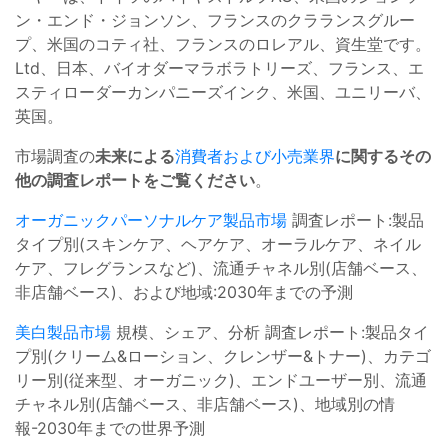
ン・エンド・ジョンソン、フランスのクラランスグルー
プ、米国のコティ社、フランスのロレアル、資生堂です。
Ltd、日本、バイオダーマラボラトリーズ、フランス、エ
スティローダーカンパニーズインク、米国、ユニリーバ、
英国。
市場調査の
未来による
消費者および小売業界
に関するその
他の調査レポートをご覧ください
。
オーガニックパーソナルケア製品市場
調査レポート:製品
タイプ別(スキンケア、ヘアケア、オーラルケア、ネイル
ケア、フレグランスなど)、流通チャネル別(店舗ベース、
非店舗ベース)、および地域:2030年までの予測
美白製品市場
規模、シェア、分析 調査レポート:製品タイ
プ別(クリーム&ローション、クレンザー&トナー)、カテゴ
リー別(従来型、オーガニック)、エンドユーザー別、流通
チャネル別(店舗ベース、非店舗ベース)、地域別の情
報-2030年までの世界予測