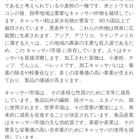
であると考えられている小麦粉の一種です。米とトウモロ
コシの後、熱帯地域は重要なキャッサバ作物を栽培してい
ます。キャッサバ粉は炭水化物が豊富で、90カ国以上で
栽培されています。悪条件でも、これらの作物は簡単に広
範囲に生産されます。アジア、アフリカ、ラテンアメリカ
に属する人々は、この地域の農家の主要な収入源であるた
め、この キャッサバ市場 に依存しています。人々はキャ
ッサバを直接消費します。加工された変種は、小麦粉、チ
ップ、でんぷん、ペレットです。加工キャッサバには、毒
素の除去や軽量化など、多くの栄養価の高い要素が含まれ
ており、製品の価値が高まります。
キャッサバ市場は 、その多様な性質のために非常に成長
しています。食品以外の繊維、段ボール、エタノール、紙
に使用されます。世界市場は、その需要の繁栄により、将
来的に成長を促進することが決定されています。食品産業
はキャッサバ市場の主な供給源です。家庭や産業は、その
豊富な栄養価の高い含有量のためにキャッサバの使用を採
用しています。