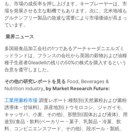
も、市場の成長率を押し上げます。キープレーヤーは、市
場を発展させる主な動機でもあります。次に、北米地域も
グルテンフリー製品の急速な需要により市場価値が高まっ
ています。
業界ニュース
多国籍食品加工会社の1つであるアーチャーダニエルズミ
ッドランドは、フランスの会社から英国の穀物および油糧
種子生産者Gleadellの残りの50%の株式を購入するという
合意を遵守しました。
その他の研究レポートを見る
Food, Beverages &
Nutrition industry
, by Market Research Future:
工業用澱粉市場
調査レポート:種類別(天然澱粉および澱粉
誘導体・甘味料)、原産地別(トウモロコシ、ジャガイモ、
キャッサバ、小麦、その他)、形態別(固体および液体)、用
途別(食品・飲料(ベーカリー・菓子、乳製品・冷菓、飲
料、コンビニエンスフード、その他)、段ボール・製紙、