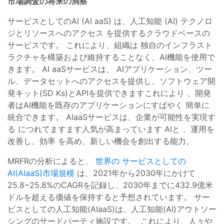
市場調査の将来の洞察
サービス
としての
AI (AI
aa
S
)
は
、
人工知能
(
AI
)
テクノロ
ジ
と
リソース
へのアクセス
を提供する
クラウド
ベースの
サービス
です
。
これにより
、
組織は
独自の
インフラスト
ラクチャ
を構築
および
維持
することなく
、AI
機能
を使用で
きます
。
AI
aa
S
サービスは
、
AI
アプリケーション
、
ツー
ル
、
データセット
へのアクセス
を提供し
、
ソフトウェア開
発
キット
(
SD
Ks)
と
API
を提供できます
これにより
、
開発
者は
AI
機能を
既存の
アプリケーションに
すばやく
簡単に
統合
できます
。
AI
aa
S
サービスは
、
企業が
可能性
を実現す
る
につれて
ますます
人気
が高まっています
AI
と
、
運用
を
改善し
、
効率
を高め
、
新しい
機会
を創出
する能力
。
MRFRの分析によると、
世界の サービスとしての
AI(AIaaS)市場規模
は、2021年から2030年にかけて
25.8~25.8%のCAGRを記録し、2030年までに432.9億米
ドルを超える価値を保持すると予想されています。 サー
ビスとしての人工知能(AIaaS)は、人工知能(AI)アウトソー
シングのサードパーティ施設です。 これにより、人々や