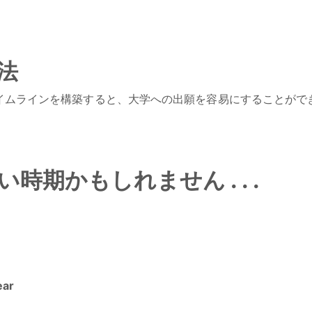
法
イムラインを構築すると、大学への出願を容易にすることがで
期かもしれません . . .
ear