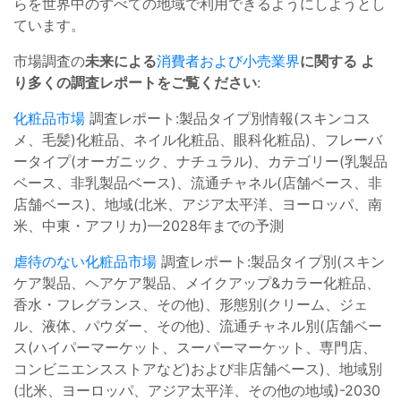
らを世界中のすべての地域で利用できるようにしようとし
ています。
市場調査の
未来による
消費者および小売業界
に関する よ
り多くの調査レポートをご覧ください
:
化粧品市場
調査レポート:製品タイプ別情報(スキンコス
メ、毛髪)化粧品、ネイル化粧品、眼科化粧品)、フレーバ
ータイプ(オーガニック、ナチュラル)、カテゴリー(乳製品
ベース、非乳製品ベース)、流通チャネル(店舗ベース、非
店舗ベース)、地域(北米、アジア太平洋、ヨーロッパ、南
米、中東・アフリカ)—2028年までの予測
虐待のない化粧品市場
調査レポート:製品タイプ別(スキン
ケア製品、ヘアケア製品、メイクアップ&カラー化粧品、
香水・フレグランス、その他)、形態別(クリーム、ジェ
ル、液体、パウダー、その他)、流通チャネル別(店舗ベー
ス(ハイパーマーケット、スーパーマーケット、専門店、
コンビニエンスストアなど)および非店舗ベース)、地域別
(北米、ヨーロッパ、アジア太平洋、その他の地域)-2030