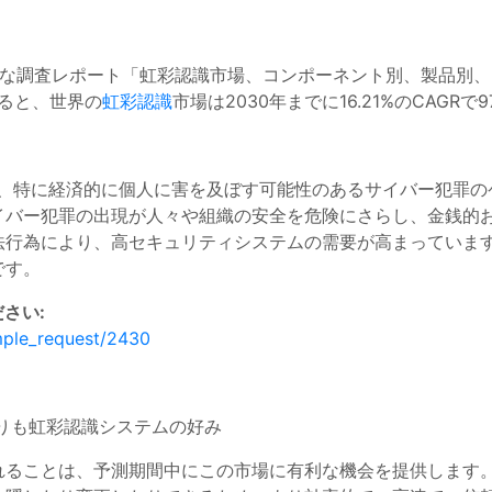
RFR)による包括的な調査レポート「虹彩認識市場、コンポーネント別、
よると、世界の
虹彩認識
市場は2030年までに16.21%のCAGR
は、特に経済的に個人に害を及ぼす可能性のあるサイバー犯罪の
イバー犯罪の出現が人々や組織の安全を危険にさらし、金銭的
法行為により、高セキュリティシステムの需要が高まっています
です。
さい:
mple_request/2430
りも虹彩認識システムの好み
れることは、予測期間中にこの市場に有利な機会を提供します