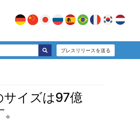
プレスリリースを送る
。
のサイズは97億
す。