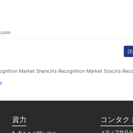
e.com
詳
ognition Market Share,Iris Recognition Market Size,Iris Rec
e
資力
コンタク
メディア作品