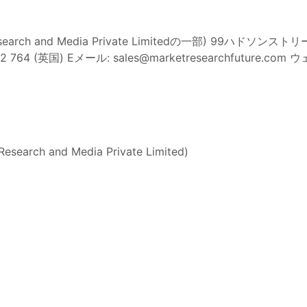
ats Research and Media Private Limitedの一部) 99ハ
02 764 (英国) Eメール:
sales@marketresearchfuture.com
ウェ
Research and Media Private Limited)