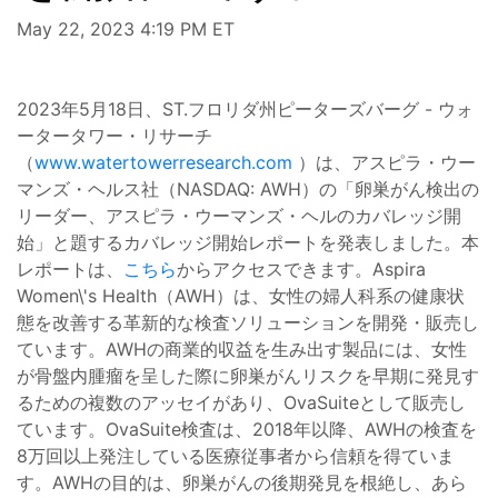
May 22, 2023 4:19 PM ET
2023年5月18日、ST.フロリダ州ピーターズバーグ - ウォ
ータータワー・リサーチ
（
www.watertowerresearch.com
）は、アスピラ・ウー
マンズ・ヘルス社（NASDAQ: AWH）の「卵巣がん検出の
リーダー、アスピラ・ウーマンズ・ヘルのカバレッジ開
始」と題するカバレッジ開始レポートを発表しました。本
レポートは、
こちら
からアクセスできます。Aspira
Women\'s Health（AWH）は、女性の婦人科系の健康状
態を改善する革新的な検査ソリューションを開発・販売し
ています。AWHの商業的収益を生み出す製品には、女性
が骨盤内腫瘤を呈した際に卵巣がんリスクを早期に発見す
るための複数のアッセイがあり、OvaSuiteとして販売し
ています。OvaSuite検査は、2018年以降、AWHの検査を
8万回以上発注している医療従事者から信頼を得ていま
す。AWHの目的は、卵巣がんの後期発見を根絶し、あら