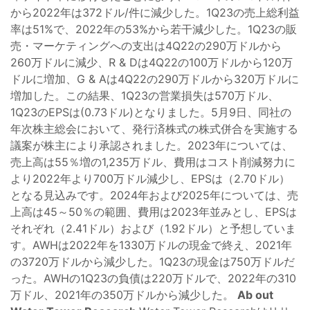
から2022年は372ドル/件に減少した。1Q23の売上総利益
率は51%で、2022年の53%から若干減少した。1Q23の販
売・マーケティングへの支出は4Q22の290万ドルから
260万ドルに減少、R & Dは4Q22の100万ドルから120万
ドルに増加、G & Aは4Q22の290万ドルから320万ドルに
増加した。この結果、1Q23の営業損失は570万ドル、
1Q23のEPSは(0.73ドル)となりました。5月9日、同社の
年次株主総会において、発行済株式の株式併合を実施する
議案が株主により承認されました。2023年については、
売上高は55％増の1,235万ドル、費用はコスト削減努力に
より2022年より700万ドル減少し、EPSは（2.70ドル）
となる見込みです。2024年および2025年については、売
上高は45～50％の範囲、費用は2023年並みとし、EPSは
それぞれ（2.41ドル）および（1.92ドル）と予想していま
す。AWHは2022年を1330万ドルの現金で終え、2021年
の3720万ドルから減少した。1Q23の現金は750万ドルだ
った。AWHの1Q23の負債は220万ドルで、2022年の310
万ドル、2021年の350万ドルから減少した。
Ab
out