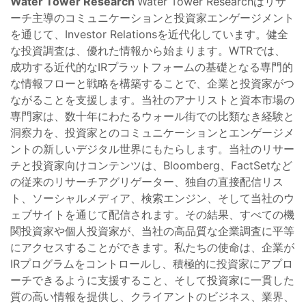
Water Tower Research
Water Tower Researchはリサ
ーチ主導のコミュニケーションと投資家エンゲージメント
を通じて、Investor Relationsを近代化しています。健全
な投資調査は、優れた情報から始まります。WTRでは、
成功する近代的なIRプラットフォームの基礎となる専門的
な情報フローと戦略を構築することで、企業と投資家がつ
ながることを支援します。当社のアナリストと資本市場の
専門家は、数十年にわたるウォール街での比類なき経験と
洞察力を、投資家とのコミュニケーションとエンゲージメ
ントの新しいデジタル世界にもたらします。当社のリサー
チと投資家向けコンテンツは、Bloomberg、FactSetなど
の従来のリサーチアグリゲーター、独自の直接配信リス
ト、ソーシャルメディア、検索エンジン、そして当社のウ
ェブサイトを通じて配信されます。その結果、すべての機
関投資家や個人投資家が、当社の高品質な企業調査に平等
にアクセスすることができます。私たちの使命は、企業が
IRプログラムをコントロールし、積極的に投資家にアプロ
ーチできるように支援すること、そして投資家に一貫した
質の高い情報を提供し、クライアントのビジネス、業界、