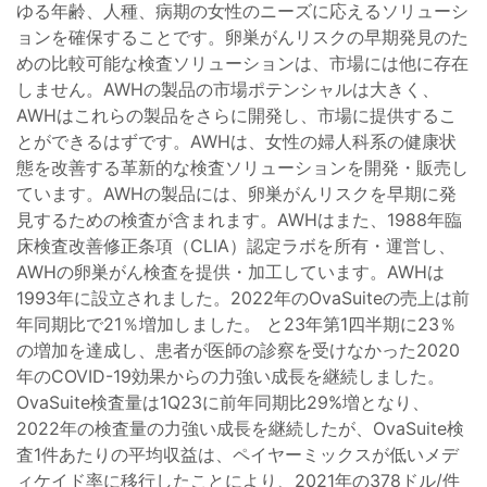
ゆる年齢、人種、病期の女性のニーズに応えるソリューシ
ョンを確保することです。卵巣がんリスクの早期発見のた
めの比較可能な検査ソリューションは、市場には他に存在
しません。AWHの製品の市場ポテンシャルは大きく、
AWHはこれらの製品をさらに開発し、市場に提供するこ
とができるはずです。AWHは、女性の婦人科系の健康状
態を改善する革新的な検査ソリューションを開発・販売し
ています。AWHの製品には、卵巣がんリスクを早期に発
見するための検査が含まれます。AWHはまた、1988年臨
床検査改善修正条項（CLIA）認定ラボを所有・運営し、
AWHの卵巣がん検査を提供・加工しています。AWHは
1993年に設立されました。2022年のOvaSuiteの売上は前
年同期比で21％増加しました。 と23年第1四半期に23％
の増加を達成し、患者が医師の診察を受けなかった2020
年のCOVID-19効果からの力強い成長を継続しました。
OvaSuite検査量は1Q23に前年同期比29%増となり、
2022年の検査量の力強い成長を継続したが、OvaSuite検
査1件あたりの平均収益は、ペイヤーミックスが低いメデ
ィケイド率に移行したことにより、2021年の378ドル/件