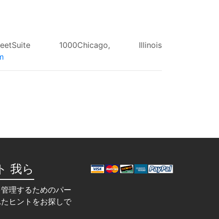
e 1000Chicago, Illinois
m
ト 我ら
を管理するためのパー
れたヒントをお探しで