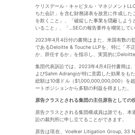
ケリスデール・キャピタル・マネジメントLLCと
ちた会計」を含む財務諸表を故意に作成した
を欺くこと」、「破綻した事業を隠蔽しよう
いること」、「...SECの報告要件を嘲笑し
2023年4月4日付の書簡はまた、米国有数の監査・会
であるDeloitte & Touche LLPを、
か、辞任するか」を指示し、実質的にDeloitte 
集団代表訴訟では、2023年4月4日付書簡は、一般に公
よびSahm Adrangiが特に意図した効果をもた
総額は10億ドル（$1,000,000,000,000）を超え
ートポジションから多額の利益を得ました。
原告クラスとされる集団の主任原告としての
原告クラスとされる集団構成員は誰でも、本
訟の裁判所に申し立てることができます。
原告は現在、Voelker Litigation Group, 33 N. De