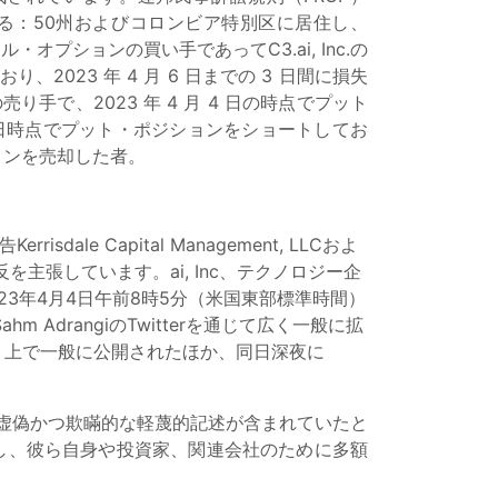
起する：50州およびコロンビア特別区に居住し、
ール・オプションの買い手であってC3.ai, Inc.の
2023 年 4 月 6 日までの 3 日間に損失
売り手で、2023 年 4 月 4 日の時点でプット
4 日時点でプット・ポジションをショートしてお
ジションを売却した者。
e Capital Management, LLCおよ
反を主張しています。ai, Inc、テクノロジー企
2023年4月4日午前8時5分（米国東部標準時間）
ahm AdrangiのTwitterを通じて広く一般に拡
ウェブサイト上で一般に公開されたほか、同日深夜に
故意に虚偽かつ欺瞞的な軽蔑的記述が含まれていたと
売りをカバー」し、彼ら自身や投資家、関連会社のために多額