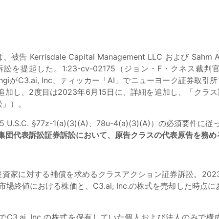
ey は、被告 Kerrisdale Capital Management LLC お
起した。1:23-cv-02175（ジョン・F・クネス裁判官の
ahm AdrangiがC3.ai, Inc、ティッカー「AI」でニューヨ
して追加し、2度目は2023年6月15日に、詳細を追加し、「クラス期
訟」）。
.C. §77z-1(a)(3)(A)、78u-4(a)(3)(A)）の必須
、集団代表訴訟証券訴訟において、原告クラスの代表原告を務め
却した投資家に対する補償を求めるクラスアクション証券訴訟。202
月3日の市場終値における株価と、C3.ai, Inc.の株式を売却
でC3.ai, Inc.の株式を保有していた個人および法人のみで