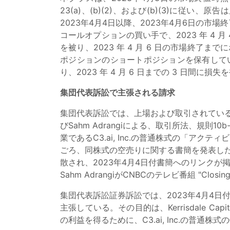
23(a)、(b)(2)、および(b)(3)
2023年4月4日以降、2023年4月6日の市場終了ま
コールオプションの買い手で、2023 年 4 月
を被り、2023 年 4 月 6 日の市場終了まで
ポジションのショートポジションを保有していた
り、2023 年 4 月 6 日までの 3 日間に
集団代表訴訟で主張される請求
集団代表訴訟では、上場および取引されているC3.ai,
びSahm Adrangiによる、取引所法、規則1
業であるC3.ai, Inc.の普通株式の「アクテ
ごろ、同株式の空売りに関する書簡を発表した。この書簡は、
散され、2023年4月4日付書簡へのリンクが掲載され
Sahm AdrangiがCNBCのテレビ番組 "Clo
集団代表訴訟証券訴訟では、2023年4月4日付
主張している。その目的は、Kerrisdale Cap
の利益を得るために、C3.ai, Inc.の普