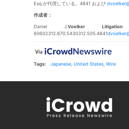
Esq.が代理している。4841 および
dvoelker@
作成者：
Daniel J.
Voelker Litigatio
60602312.870.5430312.505.4841
dvoelker@
Tags:
Japanese
,
United States
,
Wire