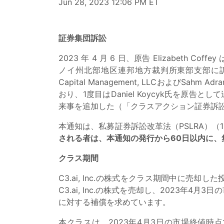
Jun 28, 2023 12:06 PM ET
証券集団訴訟
2023 年 4 月 6 日、原告 Elizabeth Coff
ノイ州北部地区連邦地方裁判所東部支部に訴訟を提
Capital Management, LLCおよびS
おり、1度目はDaniel Koycyk氏を原告と
来事を追加した（「クラスアクション証券訴
本通知は、私募証券訴訟改革法（PSLRA）（15 U.S
される者は、本通知の発行から60日以内に
クラス期間
C3.ai, Inc.の株式をクラス期間中に売
C3.ai, Inc.の株式を売却し、2023年4
に対する補償を求めています。
本クラスは、2023年4月3日の市場終値時点