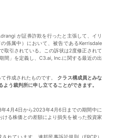
よび Sahm Adrangi が証券詐欺を行ったと主張して、イリ
係属中）において、被告であるKerrisdale
ーク証券取引所で取引されている。この訴状は2度修正されて
間」を定義し、C3.ai, Inc.に関する最近の出
要件に従って作成されたものです。
クラス構成員とみな
るよう裁判所に申し立てることができます。
3年4月4日から2023年4月6日までの期間中に
した時点における株価との差額により損失を被った投資家
構成されています。連邦民事訴訟規則（FRCP）