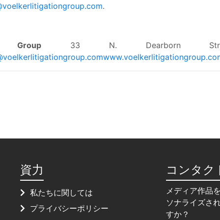
voelkerlitigationgroup.com
.
n Group
33 N. Dearborn StreetSuit
voelkerlitigationgroup.com
www.voelkerlitigationgroup.co
資力
コンタク
メディア作品
私たちに関しては
ソナライズさ
プライバシーポリシー
すか？