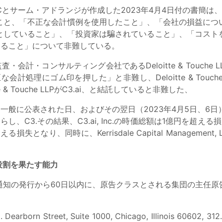
サーム・アドランジが作成した2023年4月4日付の書簡は、C3.
こと、「不正な会計慣例を使用したこと」、「会社の損益につ
としていること」、「投資家は騙されていること」、「コスト
ていること」について非難している。
計・コンサルティング会社であるDeloitte & Touche LL
特に「不正な会計処理にゴム印を押した」と非難し、Deloitte & T
& Touche LLPがC3.ai、と結託していると非難した、
表された日、およびその翌日（2023年4月5日、6日）に、Kerrisd
らし、C3.その結果、C3.ai, Inc.の時価総額は1億円を超える損
る損失となり、同時に、Kerrisdale Capital Management, L
役割を果たす能力
通知の発行から60日以内に、原告クラスとされる集団の主任原
arborn Street, Suite 1000, Chicago, Illinois 60602, 312.