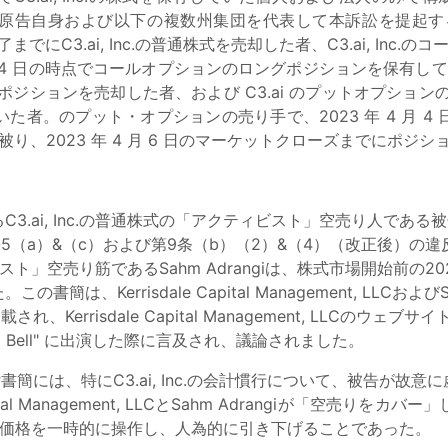
に従い、原告は原告自身および以下の複数州集団を代表して本訴訟を提
でにC3.ai, Inc.の普通株式を売却した者、C3.ai, Inc.のコ
 4 日の時点でコールオプションのロングポジションを保有しており、
にポジションを売却した者、および C3.ai のプットオプションの
者。のプット・オプションの売り手で、2023 年 4 月 
損失を被り、2023 年 4 月 6 日のマーケットクローズまでにポ
 Inc.の普通株式の「アクティビスト」空売り人である被告Kerrisdal
0b-5（a）&（c）および第9条（b）（2）&（4）（改正後）の違
ィビスト」空売り筋であるSahm Adrangiは、株式市場開始前の
Kerrisdale Capital Management, LLCおよびS
、Kerrisdale Capital Management, LLCの
sing Bell" に出演した際に言及され、議論されました。
書簡には、特にC3.ai, Inc.の会計慣行について、被告が
ital Management, LLCとSahm Adrangiが「空
通株式の価格を一時的に操作し、人為的に引き下げることであった。