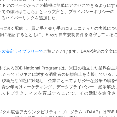
ストアのページからこの情報に簡単にアクセスできるようにす
ての詳細はこちら」という文言と、プライバシーポリシーの「
するハイパーリンクを追加した。
バシーに深く配慮し、買い手と売り手のコミュニティとの実践に
に感謝するとともに、Etsyが自主規制要件を遵守している
ース決定ライブラリーで
ご覧いただけます。DAAP決定の全文
であるBBB National Programsは、米国の独立した
にわたってビジネスに対する消費者の信頼向上を支援している
よび新たな問題に対処し、企業にとってより公平な競争の場を
は、広告、児童・青少年向けマーケティング、データプライバシー、紛
ベストプラクティスを育成することで、その活動を進化さ
ジタル広告アカウンタビリティ・プログラム（DAAP）はBBB Nat