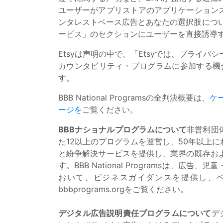
ユーザーがアプリストアのアプリケーション
ンタレストベース広告とあなたの選択肢につい
ービス」のセクションにユーザーを直接誘導
Etsyは声明の中で、「Etsyでは、プライ
カウンタビリティ・プログラムに参加する機会
す。
BBB National Programsの全判決概要は、
ケ
ージを
ご覧ください。
BBBナショナルプログラムについて
非営利団体
た12以上のプログラムを運営し、50年以上
と紛争解決サービスを提供し、業界の既存お
す。BBB National Programs
おいて、ビジネスガイダンスを提供し、
bbbprograms.orgをご覧ください。
デジタル広告説明責任プログラムについて
デ