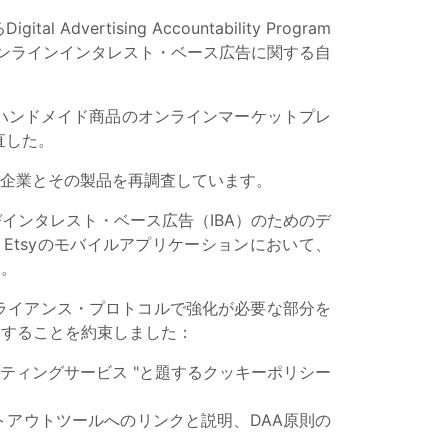
dvertising Accountability Program
 (DAA)のオンラインインタレスト・ベース広告に関する自
ジやハンドメイド商品のオンラインマーケットプレ
直した。
た企業とその製品を再調査しています。
びインタレスト・ベース広告（IBA）のためのデ
tsyのモバイルアプリケーションにおいて、
た。
プライアンス・プロトコルで強化が必要な部分を
了することを約束しました：
ケティングサービス "と題するクッキーポリシー
プトアウトツールへのリンクと説明、DAA原則の