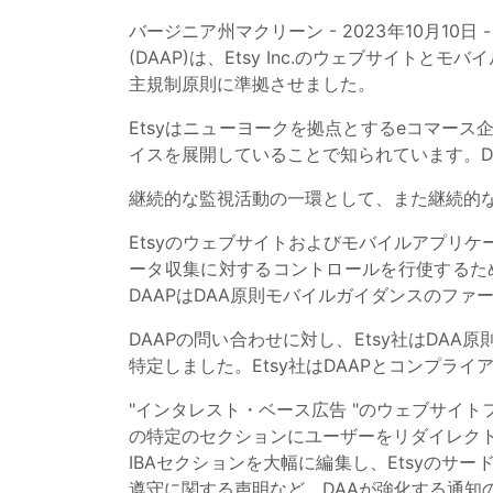
バージニア州マクリーン - 2023年10月10日 - BBB 
(DAAP)は、Etsy Inc.のウェブサイトとモバイ
主規制原則に準拠させました。
Etsyはニューヨークを拠点とするeコマース
イスを展開していることで知られています。DA
継続的な監視活動の一環として、また継続的な
Etsyのウェブサイトおよびモバイルアプリケ
ータ収集に対するコントロールを行使するた
DAAPはDAA原則モバイルガイダンスのフ
DAAPの問い合わせに対し、Etsy社はD
特定しました。Etsy社はDAAPとコンプ
"インタレスト・ベース広告 "のウェブサイト
の特定のセクションにユーザーをリダイレク
IBAセクションを大幅に編集し、Etsyのサ
遵守に関する声明など、DAAが強化する通知