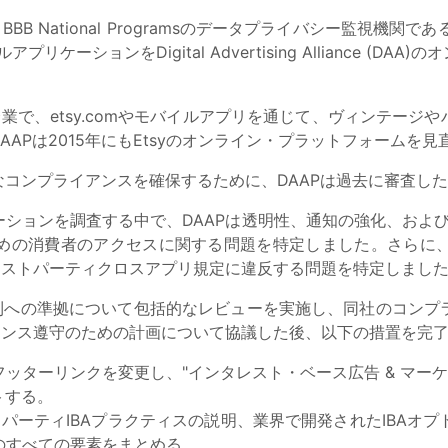
National Programsのデータプライバシー監視機関であるDigital A
ルアプリケーションをDigital Advertising Alliance
企業で、etsy.comやモバイルアプリを通じて、ヴィンテー
APは2015年にもEtsyのオンライン・プラットフォームを見
コンプライアンスを確保するために、DAAPは過去に審査し
ーションを調査する中で、DAAPは透明性、通知の強化、およ
めの消費者のアクセスに関する問題を特定しました。さらに、E
ァーストパーティクロスアプリ規定に違反する問題を特定しまし
AA原則への準拠について包括的なレビューを実施し、同社のコン
ライアンス遵守のための計画について協議した後、以下の措置を完
フッターリンクを変更し、"インタレスト・ベース広告 & マー
トする。
ードパーティIBAプラクティスの説明、業界で開発されたIBAオ
のすべての要素をまとめる。