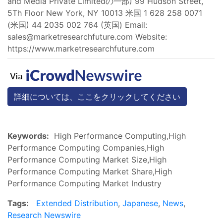
and Media Private Limitedの一部) 99 Hudson Street,
5Th Floor New York, NY 10013 米国 1 628 258 0071
(米国) 44 2035 002 764 (英国) Email:
sales@marketresearchfuture.com
Website:
https://www.marketresearchfuture.com
詳細については、ここをクリックしてください
Keywords:
High Performance Computing,High
Performance Computing Companies,High
Performance Computing Market Size,High
Performance Computing Market Share,High
Performance Computing Market Industry
Tags:
Extended Distribution
,
Japanese
,
News
,
Research Newswire