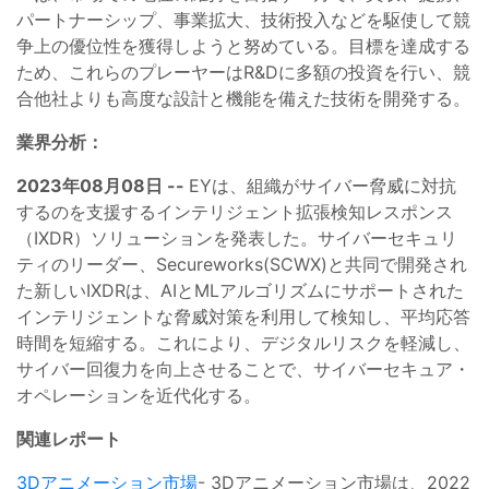
パートナーシップ、事業拡大、技術投入などを駆使して競
争上の優位性を獲得しようと努めている。目標を達成する
ため、これらのプレーヤーはR&Dに多額の投資を行い、競
合他社よりも高度な設計と機能を備えた技術を開発する。
業界分析：
2023年08月08日 --
EYは、組織がサイバー脅威に対抗
するのを支援するインテリジェント拡張検知レスポンス
（IXDR）ソリューションを発表した。サイバーセキュリ
ティのリーダー、Secureworks(SCWX)と共同で開発され
た新しいIXDRは、AIとMLアルゴリズムにサポートされた
インテリジェントな脅威対策を利用して検知し、平均応答
時間を短縮する。これにより、デジタルリスクを軽減し、
サイバー回復力を向上させることで、サイバーセキュア・
オペレーションを近代化する。
関連レポート
3Dアニメーション市場
- 3Dアニメーション市場は、2022