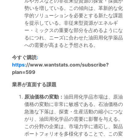
ルやガスなどの非在来型資源の探査・採掘が
勢いを増している。この傾向は、革新的な化
学的ソリューションを必要とする新たな課題
を提示している。非従来型資源がエネルギ
ー・ミックスの重要な部分を占めるようにな
るにつれ、ニーズに合わせた油田用化学薬品
への需要が高まると予想される。
今すぐ購読
:
https:
//www.wantstats.com/subscribe?
plan=599
業界が直面する課題
原油価格の変動：
油田用化学品市場は、原油
価格の変動に非常に敏感である。石油価格の
急激な下落は、探査・生産活動の縮小につな
がり、油田用化学品の需要に影響を与える。
この分野の企業は、市場力学に適応し、製品
ポートフォリオを多様化することで、この変