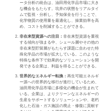
ータ分析の統合は、油田用化学品市場に大き
な機会をもたらす。坑井の状態をリアルタイ
ムで監視・分析し、予知保全を行うことで、
化学物質の使用量を最適化し、操業効率を高
め、コストを削減することができる。
非在来型資源への注目：
非在来型資源を重視
する傾向が強まる中、シェール層やその他の
非在来型貯留層がもたらす課題に合わせた特
殊化学品の市場が拡大している。このような
特殊な条件下で効果的なソリューションを開
発できる企業は、利益を得ることができる。
世界的なエネルギー転換：
再生可能エネルギ
ー源への世界的な移行が進行しているため、
油田用化学品市場に多様化の機会が生まれて
いる。企業は、よりクリーンなエネルギーの
生産をサポートするソリューションや、老朽
化した石油・ガス施設の廃止・修復に貢献す