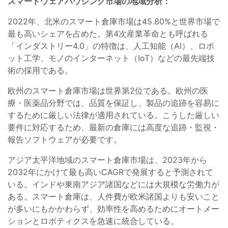
スマートウェアハウジング市場の地域分析：
2022年、北米のスマート倉庫市場は45.80%と世界市場で
最も高いシェアを占めた。第4次産業革命とも呼ばれる
「インダストリー4.0」の特徴は、人工知能（AI）、ロボ
ット工学、モノのインターネット（IoT）などの最先端技
術の採用である。
欧州のスマート倉庫市場は世界第2位である。欧州の医
療・医薬品分野では、品質を保証し、製品の追跡を容易に
するために厳しい法律が適用されている。こうした厳しい
要件に対応するため、最新の倉庫には高度な追跡・監視・
報告ソフトウェアが必要です。
アジア太平洋地域のスマート倉庫市場は、2023年から
2032年にかけて最も高いCAGRで発展すると予測されて
いる。インドや東南アジア諸国などには大規模な労働力が
ある。スマート倉庫は、人件費が欧米諸国よりも安いこと
が多いにもかかわらず、効率性を高めるためにオートメー
ションとロボティクスを急速に統合している。