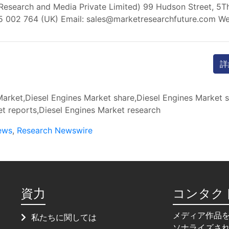
 Research and Media Private Limited) 99 Hudson Street, 5T
5 002 764 (UK) Email:
sales@marketresearchfuture.com
Web
詳
arket,Diesel Engines Market share,Diesel Engines Market s
t reports,Diesel Engines Market research
ews
,
Research Newswire
資力
コンタク
メディア作品
私たちに関しては
ソナライズさ