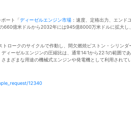
調査レポート「
ディーゼルエンジン市場
：速度、定格出力、エンドユー
60億米ドルから2032年には945億8000万米ドルに拡大し、2
4ストロークのサイクルで作動し、間欠燃焼ピストン・シリンダ
ィーゼルエンジンの圧縮比は、通常14:1から22:1の範囲
、さまざまな用途の機械式エンジンや発電機として利用されて
mple_request/12340