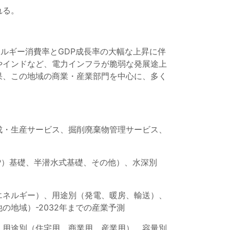
れる。
ネルギー消費率とGDP成長率の大幅な上昇に伴
やインドなど、電力インフラが脆弱な発展途上
果、この地域の商業・産業部門を中心に、多く
成・生産サービス、掘削廃棄物管理サービス、
P）基礎、半潜水式基礎、その他）、水深別
エネルギー）、用途別（発電、暖房、輸送）、
地域）-2032年までの産業予測
、用途別（住宅用、商業用、産業用）、容量別