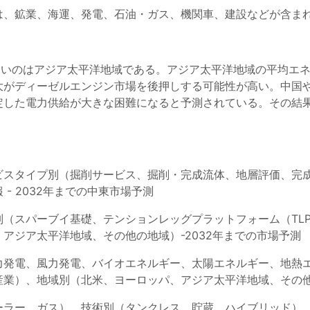
は、鉱業、海運、発電、石油・ガス、機関車、建設などが含ま
最も速いのはアジア太平洋地域である。アジア太平洋地域の平均エ
大がディーゼルエンジン市場を後押しする可能性が高い。中国
定した電力供給が大きな困難になると予測されている。その結
ビスタイプ別（掘削サービス、掘削・完成流体、地層評価、完
- 2032年までの中東市場予測
別（スパーブイ基礎、テンションレッグプラットフォーム（TL
アジア太平洋地域、その他の地域）-2032年までの市場予測
力発電、風力発電、バイオエネルギー、太陽エネルギー、地熱
業）、地域別（北米、ヨーロッパ、アジア太平洋地域、その他の
ーラー、ガス）、技術別（タンクレス、貯蔵、ハイブリッド）