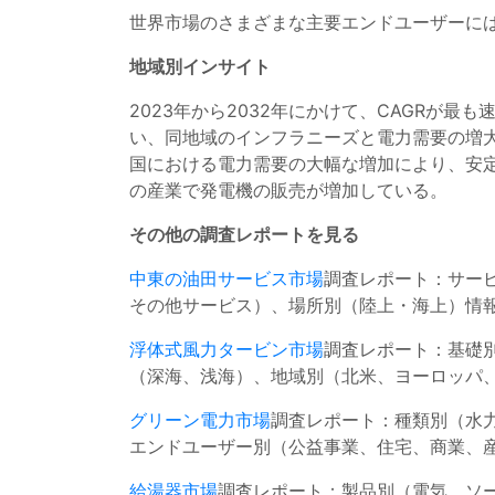
世界市場のさまざまな主要エンドユーザーに
地域別インサイト
2023年から2032年にかけて、CAGRが
い、同地域のインフラニーズと電力需要の増
国における電力需要の大幅な増加により、安
の産業で発電機の販売が増加している。
その他の調査レポートを見る
中東の油田サービス市場
調査レポート：サー
その他サービス）、場所別（陸上・海上）情報 
浮体式風力タービン市場
調査レポート：基礎
（深海、浅海）、地域別（北米、ヨーロッパ、
グリーン電力市場
調査レポート：種類別（水
エンドユーザー別（公益事業、住宅、商業、産
給湯器市場
調査レポート：製品別（電気、ソ