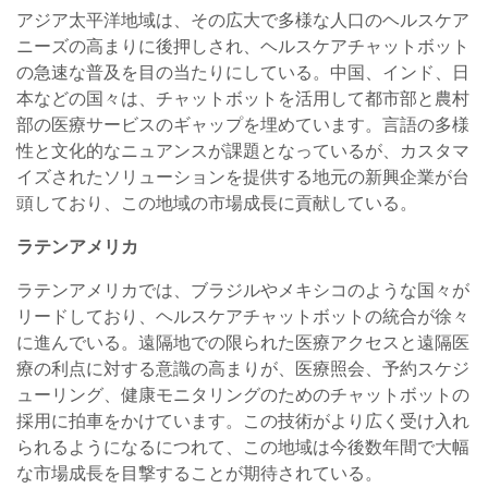
アジア太平洋地域は、その広大で多様な人口のヘルスケア
ニーズの高まりに後押しされ、ヘルスケアチャットボット
の急速な普及を目の当たりにしている。中国、インド、日
本などの国々は、チャットボットを活用して都市部と農村
部の医療サービスのギャップを埋めています。言語の多様
性と文化的なニュアンスが課題となっているが、カスタマ
イズされたソリューションを提供する地元の新興企業が台
頭しており、この地域の市場成長に貢献している。
ラテンアメリカ
ラテンアメリカでは、ブラジルやメキシコのような国々が
リードしており、ヘルスケアチャットボットの統合が徐々
に進んでいる。遠隔地での限られた医療アクセスと遠隔医
療の利点に対する意識の高まりが、医療照会、予約スケジ
ューリング、健康モニタリングのためのチャットボットの
採用に拍車をかけています。この技術がより広く受け入れ
られるようになるにつれて、この地域は今後数年間で大幅
な市場成長を目撃することが期待されている。