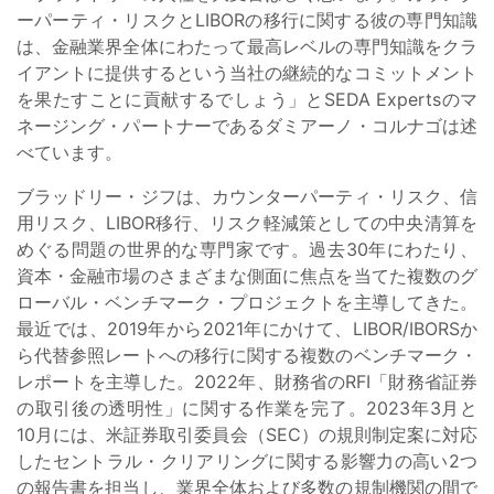
ーパーティ・リスクとLIBORの移行に関する彼の専門知識
は、金融業界全体にわたって最高レベルの専門知識をクラ
イアントに提供するという当社の継続的なコミットメント
を果たすことに貢献するでしょう」とSEDA Expertsのマ
ネージング・パートナーであるダミアーノ・コルナゴは述
べています。
ブラッドリー・ジフは、カウンターパーティ・リスク、信
用リスク、LIBOR移行、リスク軽減策としての中央清算を
めぐる問題の世界的な専門家です。過去30年にわたり、
資本・金融市場のさまざまな側面に焦点を当てた複数のグ
ローバル・ベンチマーク・プロジェクトを主導してきた。
最近では、2019年から2021年にかけて、LIBOR/IBORSか
ら代替参照レートへの移行に関する複数のベンチマーク・
レポートを主導した。2022年、財務省のRFI「財務省証券
の取引後の透明性」に関する作業を完了。2023年3月と
10月には、米証券取引委員会（SEC）の規則制定案に対応
したセントラル・クリアリングに関する影響力の高い2つ
の報告書を担当し、業界全体および多数の規制機関の間で