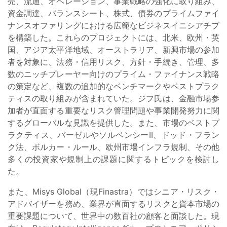
売、流通、オペレーション、事業戦略の強化に取り組み、
資金調達、バランスシート、株式、債券のプライムファイ
ナンスオファリングにおける広範なビジネスイニシアチブ
を構築した。これらのプロジェクトには、北米、欧州・英
国、アジア太平洋地域、オーストラリア、新興市場の参加
者を対象に、法務・信用リスク、方針・手続き、管理、多
数のニッチプレーヤー向けのプライム・ファイナンス戦略
の策定など、複数の追加的なベンチマークやベストプラク
ティスの取り組みが含まれていた。ジフ氏は、金融市場参
加者が直面する重要なリスク管理問題や事業開発努力に関
するグローバルな見識を提供した。また、市場のベストプ
ラクティス、バーゼルやソルベンシーII、ドッド・フラン
ク法、ボルカー・ルール、欧州市場インフラ規制、その他
多くの投資家や規制上の課題に関するトピックを検討し
た。
また、Misys Global（現Finastra）ではシニア・リスク・
アドバイザーを務め、業界が直面するリスクと資本市場の
重要課題について、世界中の数百社の顧客と面談した。現