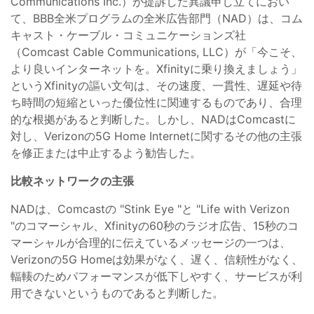
Communications Inc.）が提訴した異議申し立てにおい
て、BBB全米プログラムの全米広告部門（NAD）は、コム
キャスト・ケーブル・コミュニケーションズ社
（Comcast Cable Communications, LLC）が「今こそ、
より良いインターネットを。Xfinityに乗り換えましょう」
というXfinityの謳い文句は、その速度、一貫性、遅延や待
ち時間の短縮といった優位性に関連するものであり、合理
的な根拠があると判断した。しかし、NADはComcastに
対し、Verizonの5G Home Internetに関するその他の主張
を修正または中止するよう勧告した。
比較ネットワークの主張
NADは、Comcastの "Stink Eye "と "Life with Verizon
"のコマーシャル、Xfinityの60秒のラジオ広告、15秒のコ
マーシャルが合理的に伝えているメッセージの一つは、
Verizonの5G Homeは効果がなく、遅く、信頼性がなく、
輻輳のためパフォーマンスが低下しやすく、サービスが利
用できないというものであると判断した。