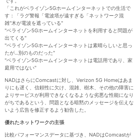
です。
「これがベライゾン5Gホームインターネットでの生活で
す：「ラグ警報「電波塔が遠すぎる「ネットワーク混
雑"木が電波を遮っている"
"ベライゾン5Gホームインターネットを利用すると問題が
出てくる"
"ベライゾン5Gホームインターネットは素晴らしいと思っ
たが...別のものだった"
"ベライゾン5Gホームインターネットは電話用であり、家
庭用ではない"
NADはさらにComcastに対し、Verizon 5G Homeはあま
りにも遅く、信頼性に欠け、混雑、樹木、その他の障害に
よりサービスが利用できなくなるような劣悪な性能になり
がちであるという、問題となる暗黙のメッセージを伝えな
いよう広告を修正するよう勧告した。
優れたネットワークの主張
比較パフォーマンスデータに基づき、NADはComcastが