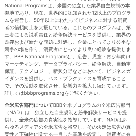
National Programsは、米国の独立した業界自主規制の本
拠地であり、現在、世界的に認知された12以上のプログラ
ムを運営し、50年以上にわたってビジネスに対する消費
者の信頼向上を支援している。これらのプログラムは、第
三者による説明責任と紛争解決サービスを提供し、業界の
既存および新たな問題に対処し、企業にとってより公平な
競争の場を作り、消費者にとってより良い経験を提供しま
す。BBB National Programsは、広告、児童・青少年向け
マーケティング、データプライバシー、紛争解決、自動車
保証、テクノロジー、新興分野などにおいて、ビジネスガ
イダンスを提供し、ベストプラクティスを育成すること
で、その活動を進化させ、影響力を拡大し続けています。
詳しくはbbbprograms.orgをご覧ください。
全米広告部門について
BBB全米プログラムの全米広告部門
（NAD）は、独立した自主規制と紛争解決サービスを提
供し、全米の広告の真実性を指導しています。NADはあ
らゆるメディアの全米広告を審査し、その決定は広告の真
実性と正確性に関する一貫した基準を設定し、消費者に有