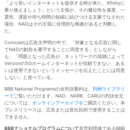
「より良いインターネットを提供する時が来た。Xfinityに
乗り換えましょう」という主張が、その優位性を速度、一
貫性、遅延や待ち時間の短縮に結びつける文脈でなされた
場合、NADはその主張に合理的な根拠があると判断し
た。
Comcastは広告主声明の中で、「対象となる広告に関し
てNADの勧告を遵守することに同意する」としながら
も、「問題となった広告が、ネットワークの混雑によって
Verizonの5Gホームインターネットが信頼できない、ある
いは使用できないというメッセージを伝えたことには同意
しない」と述べている。
BBB National Programsの全判決要約は、
判例ライブラリ
ーで
ご覧いただけます。NAD、NARB、CARUの判決全文
については、
オンラインアーカイブを
ご購読ください。本
プレスリリースは、広告または宣伝目的で使用することは
できません。
BBBナショナルプログラムについて
非営利団体であるBBB