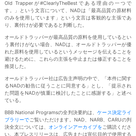
Old Trapperが#ClearlyTheBestである理由の一つで
す。」という文言について、NADは「最高品質の原材料
のみを使用しています」という文言は客観的な主張であ
り、裏付けが必要であると判断した。
オールドトラッパーが最高品質の原料を使用しているとい
う裏付けがない場合、NADは、オールドトラッパーが優
れた原料を使用しているというメッセージを伝えることを
避けるために、これらの主張を中止または修正することを
推奨した。
オールドトラッパー社は広告主声明の中で、「本件に関す
るNADの勧告に従うことに同意する」とし、「提示され
た問題をNADが慎重に検討したことに感謝する」と述べ
ている。
BBB National Programsの全判決要約は、
ケース決定ライ
ブラリーで
ご覧いただけます。NAD、NARB、CARUの判
決全文については、
オンラインアーカイブを
ご購読くださ
い。本プレスリリースは、広告または宣伝目的で使用する