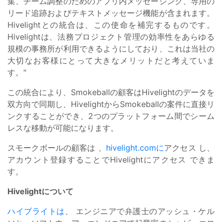
集、チーム調整のためのアプリ内メッセージング、専用の
リード追跡およびテキストメッセージ機能が含まれます。
Hivelightとの統合は、この使命を補完するものです。
Hivelightは、法務プロジェクト管理の効率性をあらゆる
規模の事務所が利用できるようにしており、これは当社の
大切なお客様にとって大きなメリットだと考えていま
す。"
この統合により、Smokeballの顧客はHivelightのデータを
双方向で同期し、HivelightからSmokeballの案件に直接リ
ンクすることができ、2つのプラットフォーム間でシーム
レスな移動が可能になります。
スモークボールの顧客は
、
hivelight.comに
アクセス
し、
アカウント登録
する
ことでHivelightにアクセス
できま
す。
Hivelightについて
ハイブライトは
、
エンジニアで弁護士のアッシュ・ケル