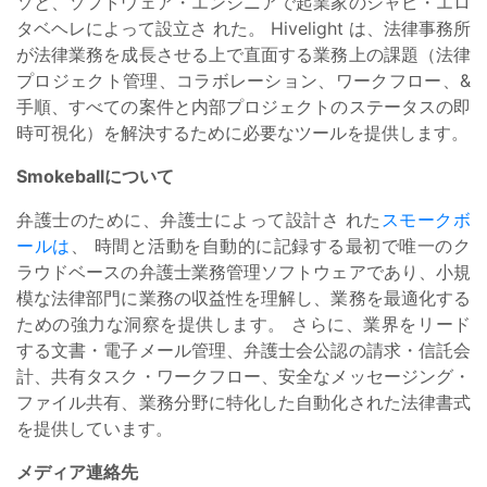
ソと、ソフトウェア・エンジニアで起業家のシャビ・エロ
タベヘレによって設立さ
れた。
Hivelight は、法律事務所
が法律業務を成長させる上で直面する業務上の課題（法律
プロジェクト管理、コラボレーション、ワークフロー、&
手順、すべての案件と内部プロジェクトのステータスの即
時可視化）を解決するために必要なツールを提供します。
Smokeballについて
弁護士のために、弁護士によって設計さ
れた
スモークボ
ールは
、
時間と活動を自動的に記録する最初で唯一のク
ラウドベースの弁護士業務管理ソフトウェアであり、小規
模な法律部門に業務の収益性を理解し、業務を最適化する
ための強力な洞察を提供
します。
さらに、業界をリード
する文書・電子メール管理、弁護士会公認の請求・信託会
計、共有タスク・ワークフロー、安全なメッセージング・
ファイル共有、業務分野に特化した自動化された法律書式
を提供しています。
メディア連絡先