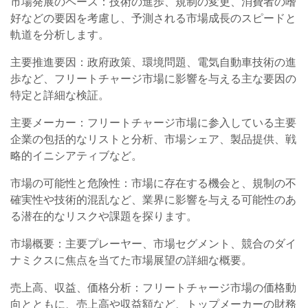
市場発展のペース：技術の進歩、規制の変更、消費者の嗜
好などの要因を考慮し、予測される市場成長のスピードと
軌道を分析します。
主要推進要因：政府政策、環境問題、電気自動車技術の進
歩など、フリートチャージ市場に影響を与える主な要因の
特定と詳細な検証。
主要メーカー：フリートチャージ市場に参入している主要
企業の包括的なリストと分析、市場シェア、製品提供、戦
略的イニシアティブなど。
市場の可能性と危険性：市場に存在する機会と、規制の不
確実性や技術的混乱など、業界に影響を与える可能性のあ
る潜在的なリスクや課題を探ります。
市場概要：主要プレーヤー、市場セグメント、競合のダイ
ナミクスに焦点を当てた市場展望の詳細な概要。
売上高、収益、価格分析：フリートチャージ市場の価格動
向とともに、売上高や収益額など、トップメーカーの財務