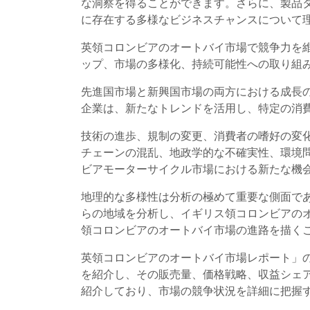
な洞察を得ることができます。さらに、製品
に存在する多様なビジネスチャンスについて
英領コロンビアのオートバイ市場で競争力を
ップ、市場の多様化、持続可能性への取り組
先進国市場と新興国市場の両方における成長
企業は、新たなトレンドを活用し、特定の消
技術の進歩、規制の変更、消費者の嗜好の変
チェーンの混乱、地政学的な不確実性、環境
ビアモーターサイクル市場における新たな機
地理的な多様性は分析の極めて重要な側面で
らの地域を分析し、イギリス領コロンビアの
領コロンビアのオートバイ市場の進路を描く
英領コロンビアのオートバイ市場レポート」
を紹介し、その販売量、価格戦略、収益シェ
紹介しており、市場の競争状況を詳細に把握