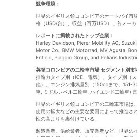
競争環境：
世界のイギリス領コロンビアのオートバイ市
格（USD/台）、収益（百万USD）、各メ
レポートに
掲載されたトップ企業：
Harley Davidson, Pierer Mobility AG, Suzu
Motor Co., BMW Motorrad, MV Agusta, Bomba
Enfield, Piaggio Group, and Poliaris Industri
英領コロンビアの二輪車市場 セグメント別市
推進力タイプ別（ICE、電気）、タイプ別（
他）、エンジン排気量別（150ccまで、151-300cc
車, ミドルレベル二輪車, ハイエンド二輪車) 
世界のイギリス領コロンビアの二輪車市場は
使用の拡大などの主要な要因によって推進さ
性の高まりを裏付けている。
製造業者、供給業者、販売業者など、世界の