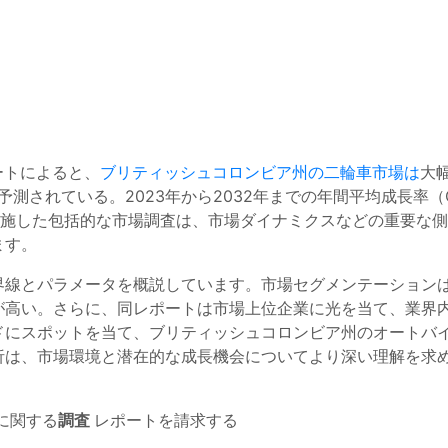
査レポートによると、
ブリティッシュコロンビア州の二輪車市場は
大
予測されている。2023年から2032年までの年間平均成長率（
実施した包括的な市場調査は、市場ダイナミクスなどの重要な
ます。
界線とパラメータを概説しています。市場セグメンテーション
が高い。さらに、同レポートは市場上位企業に光を当て、業界
ドにスポットを当て、ブリティッシュコロンビア州のオートバ
析は、市場環境と潜在的な成長機会についてより深い理解を求
に関する
調査
レポートを請求する