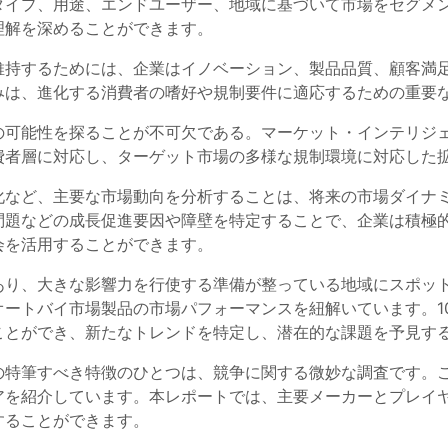
タイプ、用途、エンドユーザー、地域に基づいて市場をセグメ
理解を深めることができます。
維持するためには、企業はイノベーション、製品品質、顧客満
みは、進化する消費者の嗜好や規制要件に適応するための重要
の可能性を探ることが不可欠である。マーケット・インテリジ
費者層に対応し、ターゲット市場の多様な規制環境に対応した
化など、主要な市場動向を分析することは、将来の市場ダイナ
問題などの成長促進要因や障壁を特定することで、企業は積極
会を活用することができます。
あり、大きな影響力を行使する準備が整っている地域にスポッ
オートバイ市場製品の市場パフォーマンスを紐解いています。1
ことができ、新たなトレンドを特定し、潜在的な課題を予見す
の特筆すべき特徴のひとつは、競争に関する微妙な調査です。
アを紹介しています。本レポートでは、主要メーカーとプレイ
することができます。