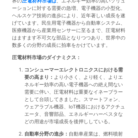
界の
圧電材料市場は
、エネルギー効率の高いソリュ
ーションに対する需要の急増、電子機器の小型化、
ヘルスケア技術の進歩により、近年著しい成長を遂
げています。民生用電子機器から自動車システム、
医療機器から産業用センサーに至るまで、圧電材料
はますます不可欠な部品となりつつあり、世界中の
数多くの分野の成長に拍車をかけています。
圧電材料市場のダイナミクス：
コンシューマーエレクトロニクスにおける需
要の高まり：
より小さく、より軽く、よりエ
ネルギー効率の高い電子機器への絶え間ない
需要に伴い、圧電材料は重要なイネーブラー
として台頭してきました。スマートフォン、
ウェアラブル機器、IoT機器におけるアクチュ
エータ、音響部品、エネルギーハーベスタな
どの用途が市場成長を後押ししている。
自動車分野の進歩：
自動車産業は、燃料噴射