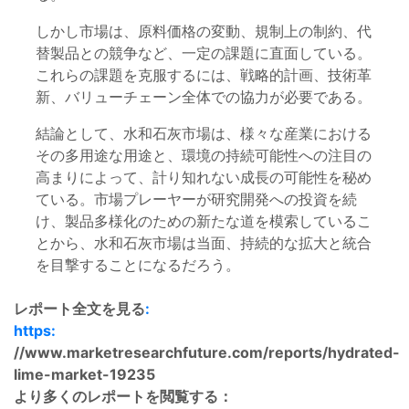
しかし市場は、原料価格の変動、規制上の制約、代
替製品との競争など、一定の課題に直面している。
これらの課題を克服するには、戦略的計画、技術革
新、バリューチェーン全体での協力が必要である。
結論として、水和石灰市場は、様々な産業における
その多用途な用途と、環境の持続可能性への注目の
高まりによって、計り知れない成長の可能性を秘め
ている。市場プレーヤーが研究開発への投資を続
け、製品多様化のための新たな道を模索しているこ
とから、水和石灰市場は当面、持続的な拡大と統合
を目撃することになるだろう。
レポート全文を見る
:
https:
//www.marketresearchfuture.com/reports/hydrated-
lime-market-19235
より多くのレポートを閲覧する：