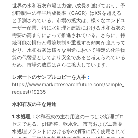
世界の水和石灰市場は力強い成長を遂げており、予
測期間中の年平均成長率（CAGR）はX%を超える
と予測されている。市場の拡大は、様々なエンドユ
ーザー産業、特に水処理と建設における水和石灰の
需要の高まりによって推進されている。さらに、持
続可能な慣行と環境規制を重視する傾向が強まって
おり、水和石灰は様々な用途において特定の化学物
質の代替品としてより安全であると考えられている
ため、市場の成長はさらに拡大しています。
レポートのサンプルコピーを入手
：
https://www.marketresearchfuture.com/sample_
request/19235
水和石灰の主な用途
1.水処理：
水和石灰の主な用途の一つは水処理プロ
セスである。pH調整、軟水化、市営および工業廃
水処理プラントにおける水の消毒に広く使用されて