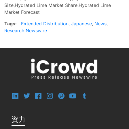
Size,Hydrated Lime Market Share,Hydrated Lime
Market Forecast
Tags:
Extended Distribution
,
Japanese
,
News
,
Research Newswire
資力