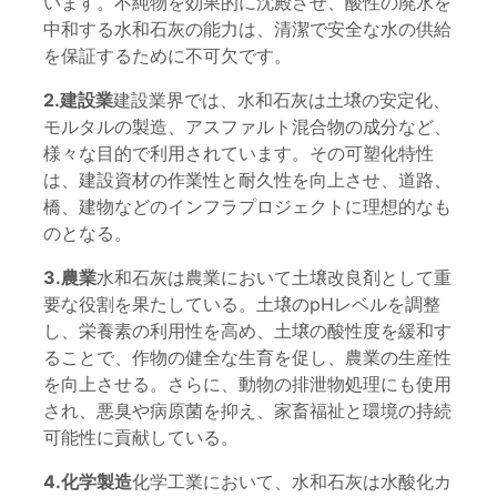
います。不純物を効果的に沈殿させ、酸性の廃水を
中和する水和石灰の能力は、清潔で安全な水の供給
を保証するために不可欠です。
2.建設業
建設業界では、水和石灰は土壌の安定化、
モルタルの製造、アスファルト混合物の成分など、
様々な目的で利用されています。その可塑化特性
は、建設資材の作業性と耐久性を向上させ、道路、
橋、建物などのインフラプロジェクトに理想的なも
のとなる。
3.農業
水和石灰は農業において土壌改良剤として重
要な役割を果たしている。土壌のpHレベルを調整
し、栄養素の利用性を高め、土壌の酸性度を緩和す
ることで、作物の健全な生育を促し、農業の生産性
を向上させる。さらに、動物の排泄物処理にも使用
され、悪臭や病原菌を抑え、家畜福祉と環境の持続
可能性に貢献している。
4.化学製造
化学工業において、水和石灰は水酸化カ