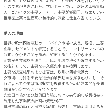
技術的、ミクロ経済的、環境的、社会的状況を含むいくつ
かの要素が考慮された。本レポートでは、欧州の四輪電動
カーゴバイクの主要メーカー、主要影響因子、各エリアの
推定売上高と生産高の包括的な調査に焦点を当てている。
購入の理由
世界の欧州四輪電動カーゴバイク市場の成長、規模、主要
企業、セグメントを特定することで、エントリーレベルの
調査にかかる時間を節約、短縮することができます。
企業が事業戦略を改革し、広い地域で地位を確立するため
の指針として、主要な事業優先事項を強調します。
主要な調査結果および提言は、欧州の四輪電動カーゴバイ
ク市場における重要な進歩的業界動向を浮き彫りにし、そ
れによって企業は市場収益を獲得するために効果的な長期
戦略を策定することができます。
先進国市場および新興国市場における実質的な成長機会を
利用した事業拡大計画の策定/修正
世界市場の動向と展望を詳細に調査し、市場を牽引する要