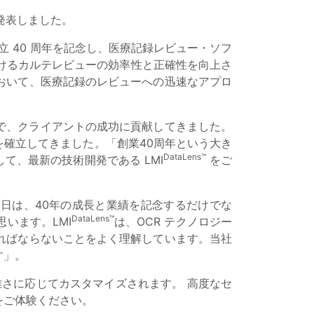
を発表しました。
 は、創立 40 周年を記念し、医療記録レビュー・ソフ
けるカルテレビューの効率性と正確性を向上さ
おいて、医療記録のレビューへの迅速なアプロ
とで、クライアントの成功に貢献してきました。
を確立してきました。「創業40周年という大き
DataLens™
、最新の技術開発である LMI
をご
念日は、40年の成長と業績を記念するだけでな
DataLens™
います。LMI
は、OCR テクノロジー
ればならないことをよく理解しています。当社
す」。
雑さに応じてカスタマイズされます。 高度なセ
をご体験ください。