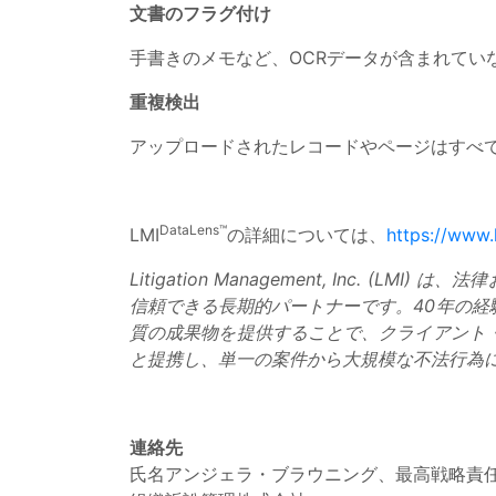
文書のフラグ付け
手書きのメモなど、OCRデータが含まれてい
重複検出
アップロードされたレコードやページはすべ
DataLens™
LMI
の詳細については、
https://www.
Litigation Management, Inc
信頼できる長期的パートナーです。40年の
質の成果物を提供することで、クライアント・
と提携し、単一の案件から大規模な不法行為
連絡先
氏名アンジェラ・ブラウニング、最高戦略責