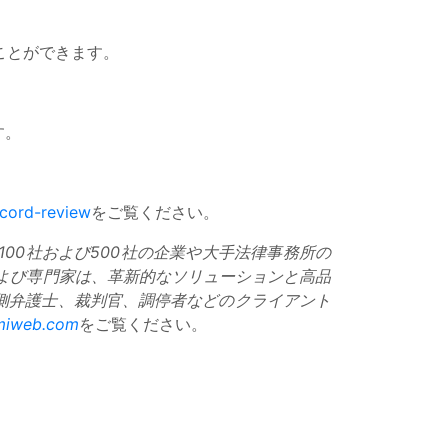
ことができます。
す。
ecord-review
をご覧ください。
ーチュン100社および500社の企業や大手法律事務所の
よび専門家は、革新的なソリューションと高品
護側弁護士、裁判官、調停者などのクライアント
miweb.com
をご覧ください。