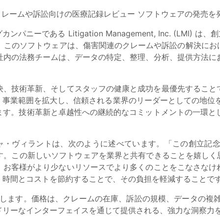
連のクレームや訴訟向けの医療記録レビュー ソフトウェアの発売
である Litigation Management, Inc. (LMI)
。このソフトウェアは、傷害関連のクレームや訴訟の解決にお
社内の法務チームは、データの特定、整理、分析、提供方法に
解決、技術革新、そしてスタッフの健康と成功を最優先するこ
げ、事業範囲を拡大し、信頼される業界のリーダーとしての地位
す。技術革新と卓越性への継続的なコミットメントの一環として
ニャ・ヴィラントは、次のように述べています。「この創立記
。この新しいソフトウェアを業界と共有できることを嬉しく思
、お客様がより少ないリソースでより多くのことをこなさなけ
、時間とコストを節約することで、その負担を軽減することで
ングします。価格は、クレームの在庫、訴訟の規模、データの複
ドリーなインターフェイスを通じて提供される、強力な洞察力