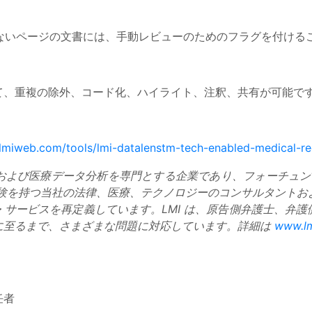
ないページの文書には、手動レビューのためのフラグを付ける
て、重複の除外、コード化、ハイライト、注釈、共有が可能で
lmiweb.com/tools/lmi-datalenstm-tech-enabled-medical-r
. (LMI) は、法律および医療データ分析を専門とする企業であり、フォ
経験を持つ当社の法律、医療、テクノロジーのコンサルタントお
サービスを再定義しています。LMI は、原告側弁護士、弁
に至るまで、さまざまな問題に対応しています。詳細は
www.l
任者