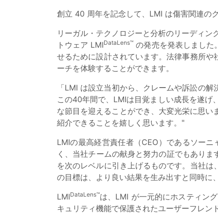
創立 40 周年を記念して、LMI は傷害関
リーガル・テクノロジーと分析のリーディングカンパニー
DataLens™
トウェア LMI
の発売を発表しました
せるために設計されています。法律事務所や
ーチを体験することができます。
「LMI は設立当初から、クレームや訴訟の
この40年間で、LMIは目覚ましい成長を遂
な節目を迎えることができ、大変光栄に思いま
紹介できることを嬉しく思います。"
LMIの最高経営責任者（CEO）であるソー
く、当社チームの献身と努力の証でもあります
を次のレベルに引き上げるものです。当社は
の目標は、より良い結果を生み出すと同時に
DataLens™
LMI
は、LMI が一元的にホスティ
キュリティ機能で保護されたユーザーフレン