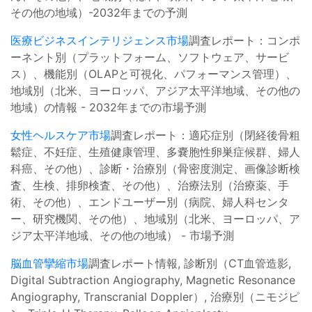
その他の地域）-2032年までの予測
医療ビジネスインテリジェンス市場
調査レポート：コンポ
ーネント別（プラットフォーム、ソフトウェア、サービ
ス）、機能別（OLAPと可視化、パフォーマンス管理）、
地域別（北米、ヨーロッパ、アジア太平洋地域、その他の
地域）の情報 - 2032年までの市場予測
女性ヘルスケア市場
調査レポート：適応症別（閉経後骨粗
鬆症、不妊症、生殖健康管理、多嚢胞性卵巣症候群、婦人
科癌、その他）、診断・治療別（骨密度測定、画像診断検
査、生検、排卵検査、その他）、治療法別（治療薬、手
術、その他）、エンドユーザー別（病院、婦人科センタ
ー、研究機関、その他）、地域別（北米、ヨーロッパ、ア
ジア太平洋地域、その他の地域） - 市場予測
脳血管攣縮市場
調査レポート情報, 診断別（CT血管造影,
Digital Subtraction Angiography, Magnetic Resonance
Angiography, Transcranial Doppler）, 治療別（ニモジピ