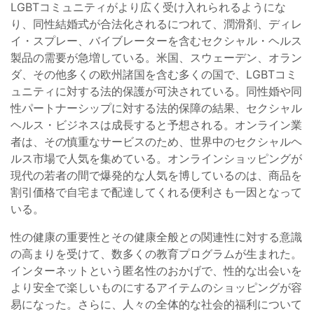
LGBTコミュニティがより広く受け入れられるようにな
り、同性結婚式が合法化されるにつれて、潤滑剤、ディレ
イ・スプレー、バイブレーターを含むセクシャル・ヘルス
製品の需要が急増している。米国、スウェーデン、オラン
ダ、その他多くの欧州諸国を含む多くの国で、LGBTコミ
ュニティに対する法的保護が可決されている。同性婚や同
性パートナーシップに対する法的保障の結果、セクシャル
ヘルス・ビジネスは成長すると予想される。オンライン業
者は、その慎重なサービスのため、世界中のセクシャルヘ
ルス市場で人気を集めている。オンラインショッピングが
現代の若者の間で爆発的な人気を博しているのは、商品を
割引価格で自宅まで配達してくれる便利さも一因となって
いる。
性の健康の重要性とその健康全般との関連性に対する意識
の高まりを受けて、数多くの教育プログラムが生まれた。
インターネットという匿名性のおかげで、性的な出会いを
より安全で楽しいものにするアイテムのショッピングが容
易になった。さらに、人々の全体的な社会的福利について