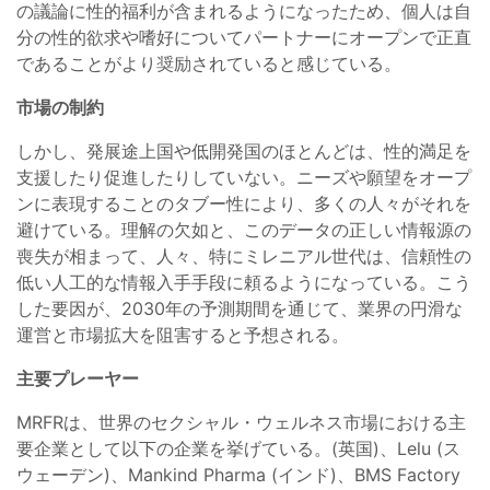
の議論に性的福利が含まれるようになったため、個人は自
分の性的欲求や嗜好についてパートナーにオープンで正直
であることがより奨励されていると感じている。
市場の制約
しかし、発展途上国や低開発国のほとんどは、性的満足を
支援したり促進したりしていない。ニーズや願望をオープ
ンに表現することのタブー性により、多くの人々がそれを
避けている。理解の欠如と、このデータの正しい情報源の
喪失が相まって、人々、特にミレニアル世代は、信頼性の
低い人工的な情報入手手段に頼るようになっている。こう
した要因が、2030年の予測期間を通じて、業界の円滑な
運営と市場拡大を阻害すると予想される。
主要プレーヤー
MRFRは、世界のセクシャル・ウェルネス市場における主
要企業として以下の企業を挙げている。(英国)、Lelu (ス
ウェーデン)、Mankind Pharma (インド)、BMS Factory