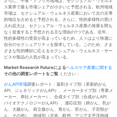
さらに、中東・アフリカ地域は、セクシュアル・ウェルネ
ス業界で最も市場シェアが小さいと予想される。欧州地域
市場は、セクシュアル・ウェルネス産業において次の主導
的地位を占めると予想される。さらに、性的多様性の受け
入れ拡大は、セクシュアル・ウェルネス産業の発展を間も
なく促進すると予想される主な理由の1つである。近年、
性的多様性の受容が高まっているため、人々はより快適に
自分のセクシュアリティを探求している。このため、さま
ざまな性的嗜好に応えるセクシュアル・ウェルネス・サー
ビスや製品の人気が高まっている。
Market Research Futureによる
ヘルスケア産業に関する
その他の調査レポートをご覧
ください：
がんAPI市場
調査レポート：薬剤タイプ別（革新的がん
API、ジェネリックがんAPI）、メーカータイプ別（専業メ
ーカー、商社メーカー）、合成タイプ別（合成がんAPI、
バイオテクノロジーがんAPI）、適応症別（肺がん、乳が
ん、大腸がん、前立腺がん、胃がん、肝がん、子宮頸が
ん、その他）、地域別（北米、欧州、アジア太平洋地域、