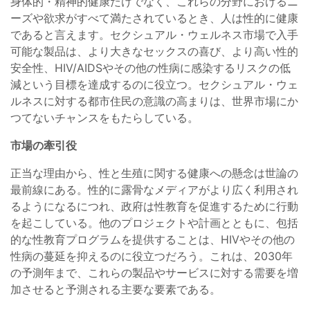
身体的・精神的健康だけでなく、これらの分野におけるニ
ーズや欲求がすべて満たされているとき、人は性的に健康
であると言えます。セクシュアル・ウェルネス市場で入手
可能な製品は、より大きなセックスの喜び、より高い性的
安全性、HIV/AIDSやその他の性病に感染するリスクの低
減という目標を達成するのに役立つ。セクシュアル・ウェ
ルネスに対する都市住民の意識の高まりは、世界市場にか
つてないチャンスをもたらしている。
市場の牽引役
正当な理由から、性と生殖に関する健康への懸念は世論の
最前線にある。性的に露骨なメディアがより広く利用され
るようになるにつれ、政府は性教育を促進するために行動
を起こしている。他のプロジェクトや計画とともに、包括
的な性教育プログラムを提供することは、HIVやその他の
性病の蔓延を抑えるのに役立つだろう。これは、2030年
の予測年まで、これらの製品やサービスに対する需要を増
加させると予測される主要な要素である。