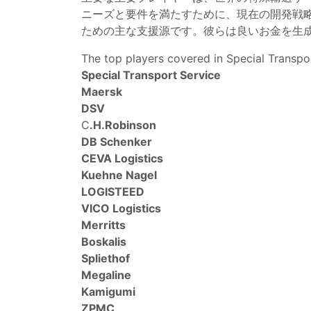
ニーズと要件を満たすために、現在の開発戦
ための主な支援源です。彼らは良いお金を生
The top players covered in Special Transpo
Special Transport Service
Maersk
DSV
C
.H.Robinson
DB Schenker
CEVA Logistics
Kuehne Nagel
LOGISTEED
VICO Logistics
Merritts
Boskalis
Spliethof
Megaline
Kamigumi
ZPMC