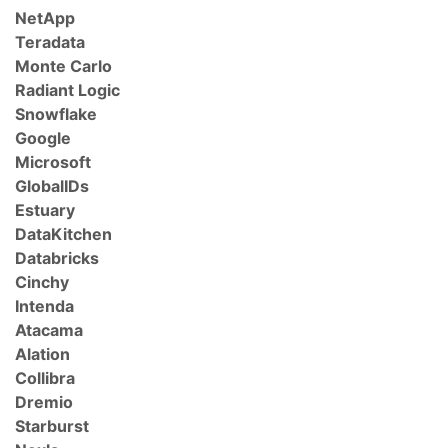
NetApp
Teradata
Monte Carlo
Radiant Logic
Snowflake
Google
Microsoft
GlobalIDs
Estuary
DataKitchen
Databricks
Cinchy
Intenda
Atacama
Alation
Collibra
Dremio
Starburst