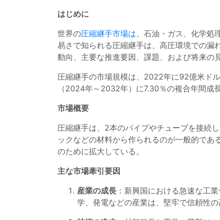
はじめに
世界の
圧縮継手市場は
、石油・ガス、化学処
易さで知られる圧縮継手は、高圧環境での漏
動向、主要な推進要因、課題、および将来の
圧縮継手の市場規模は、2022年に92億米ド
（2024年～2032年）に7.30％の複合年間
市場概要
圧縮継手は、2本のパイプやチューブを接続
ックなどの材料から作られるのが一般的であ
のために拡大している。
主な市場牽引要因
産業の成長
：新興国における急速な工業
学、発電などの産業は、堅牢で信頼性の