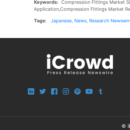
Keywords:
Compression Fittings Market Si
Application,Compression Fittings Market R
Tags:
Japanese
,
News
,
Research Newswir
© 