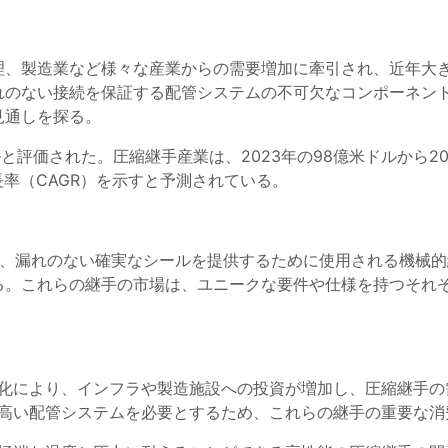
理、製造業など様々な産業からの需要増加に牽引され、近年大
れのない接続を保証する配管システムの不可欠なコンポーネン
見通しを探る。
ルと評価された。圧縮継手産業は、2023年の98億米ドルから2
成長率（CAGR）を示すと予測されている。
し、漏れのない確実なシールを提供するために使用される機械
る。これらの継手の市場は、ユニークな要件や仕様を持つそれ
化により、インフラや製造施設への投資が増加し、圧縮継手の
高い配管システムを必要とするため、これらの継手の重要な消