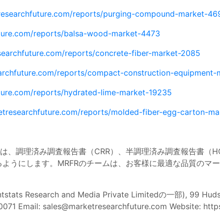
researchfuture.com/reports/purging-compound-market-46
ture.com/reports/balsa-wood-market-4473
searchfuture.com/reports/concrete-fiber-market-2085
archfuture.com/reports/compact-construction-equipment-
ture.com/reports/hydrated-lime-market-19235
etresearchfuture.com/reports/molded-fiber-egg-carton-m
では、調理済み調査報告書（CRR）、半調理済み調査報告書（H
ようにします。MRFRのチームは、お客様に最適な品質のマ
ts Research and Media Private Limitedの一部), 99 Hudson
0071 Email:
sales@marketresearchfuture.com
Website: http