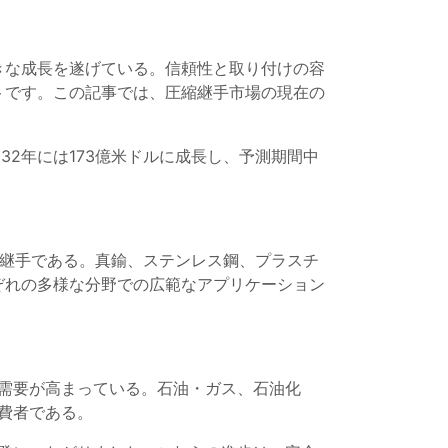
きな成長を遂げている。信頼性と取り付けの容
トです。この記事では、圧縮継手市場の現在の
032年には173億米ドルに成長し、予測期間中
的継手である。真鍮、ステンレス鋼、プラスチ
ぞれの多様な分野での広範なアプリケーション
需要が高まっている。石油・ガス、石油化
費者である。