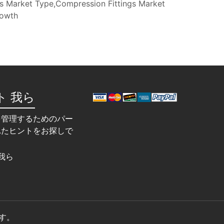
s Market Type,Compression Fittings Market
rowth
ト 我ら
を管理するためのパー
れたヒントをお探しで
我ら
ます。