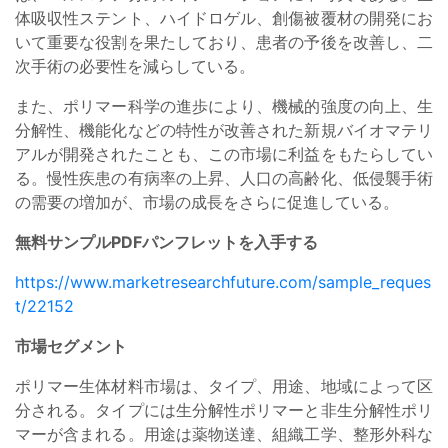
体吸収性ステント、ハイドロゲル、創傷被覆材の開発にお
いて重要な役割を果たしており、患者の予後を改善し、二
次手術の必要性を減らしている。
また、ポリマー科学の進歩により、機械的強度の向上、生
分解性、機能化などの特性が改善された新規バイオマテリ
アルが開発されたことも、この市場に利益をもたらしてい
る。慢性疾患の有病率の上昇、人口の高齢化、低侵襲手術
の需要の増加が、市場の成長をさらに促進している。
無料サンプルPDFパンフレットを入手する
https://www.marketresearchfuture.com/sample_reques
t/22152
市場セグメント
ポリマー生体材料市場は、タイプ、用途、地域によって区
分される。タイプには生分解性ポリマーと非生分解性ポリ
マーが含まれる。用途は薬物送達、組織工学、整形外科な