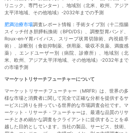
リニック、専門センター）、地域別（北米、欧州、アジア
太平洋地域、その他地域）-2032年までの予測
肥満治療市場
調査レポート情報：手術タイプ別（十二指腸
スイッチ付き胆膵転換術（BPD/DS）、調整型胃バンド、
Roux-en-Y胃バイパス、スリーブ状胃切除術、内視鏡手
術）、診断別（食欲抑制薬、併用薬、吸収不良薬、満腹感
薬）、エンドユーザー別（病院、診療所）、地域別（北
米、欧州、アジア太平洋地域、その他地域）-2032年まで
の市場予測
マーケットリサーチフューチャーについて
マーケットリサーチフューチャー（MRFR）は、世界の多
様な市場と消費者に関して完全で正確な分析を提供するサ
ービスに誇りを持っている世界的な市場調査会社です。マ
ーケット・リサーチ・フューチャーは、最適な品質のリサ
ーチときめ細かな調査をクライアントに提供することを卓
越した目的としています。当社の製品、サービス、技術、