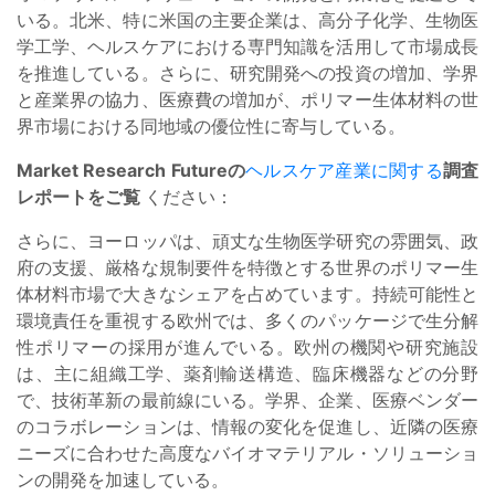
いる。北米、特に米国の主要企業は、高分子化学、生物医
学工学、ヘルスケアにおける専門知識を活用して市場成長
を推進している。さらに、研究開発への投資の増加、学界
と産業界の協力、医療費の増加が、ポリマー生体材料の世
界市場における同地域の優位性に寄与している。
Market Research Futureの
ヘルスケア産業に関する
調査
レポートをご覧
ください：
さらに、ヨーロッパは、頑丈な生物医学研究の雰囲気、政
府の支援、厳格な規制要件を特徴とする世界のポリマー生
体材料市場で大きなシェアを占めています。持続可能性と
環境責任を重視する欧州では、多くのパッケージで生分解
性ポリマーの採用が進んでいる。欧州の機関や研究施設
は、主に組織工学、薬剤輸送構造、臨床機器などの分野
で、技術革新の最前線にいる。学界、企業、医療ベンダー
のコラボレーションは、情報の変化を促進し、近隣の医療
ニーズに合わせた高度なバイオマテリアル・ソリューショ
ンの開発を加速している。