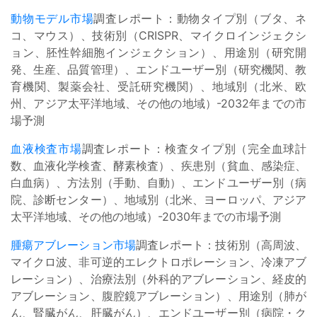
動物モデル市場
調査レポート：動物タイプ別（ブタ、ネ
コ、マウス）、技術別（CRISPR、マイクロインジェクシ
ョン、胚性幹細胞インジェクション）、用途別（研究開
発、生産、品質管理）、エンドユーザー別（研究機関、教
育機関、製薬会社、受託研究機関）、地域別（北米、欧
州、アジア太平洋地域、その他の地域）-2032年までの市
場予測
血液検査市場
調査レポート：検査タイプ別（完全血球計
数、血液化学検査、酵素検査）、疾患別（貧血、感染症、
白血病）、方法別（手動、自動）、エンドユーザー別（病
院、診断センター）、地域別（北米、ヨーロッパ、アジア
太平洋地域、その他の地域）-2030年までの市場予測
腫瘍アブレーション市場
調査レポート：技術別（高周波、
マイクロ波、非可逆的エレクトロポレーション、冷凍アブ
レーション）、治療法別（外科的アブレーション、経皮的
アブレーション、腹腔鏡アブレーション）、用途別（肺が
ん、腎臓がん、肝臓がん）、エンドユーザー別（病院・ク