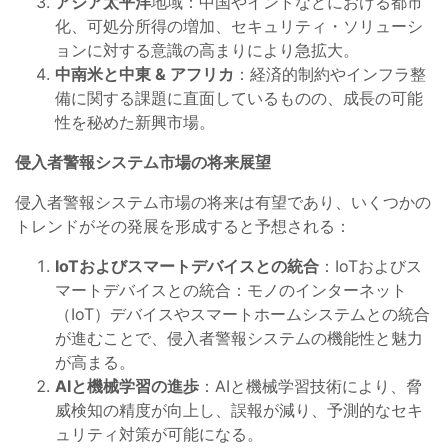
アジア太平洋
地域：中国やインドなどにおける都市
化、可処分所得の増加、セキュリティ・ソリューシ
ョンに対する意識の高まりにより急拡大。
中南米と中東 & アフリカ
：経済的制約やインフラ整
備に関する課題に直面しているものの、成長の可能
性を秘めた新興市場。
侵入者警報システム市場の将来展望
侵入者警報システム市場の将来は有望であり、いくつかの
トレンドがその発展を形成すると予想される：
IoTおよびスマートデバイスとの統合
：IoTおよびス
マートデバイスとの統合：モノのインターネット
（IoT）デバイスやスマートホームシステムとの統合
が進むことで、侵入者警報システムの機能性と魅力
が高まる。
AIと機械学習の進歩
：AIと機械学習技術により、脅
威検知の精度が向上し、誤報が減り、予測的なセキ
ュリティ対策が可能になる。