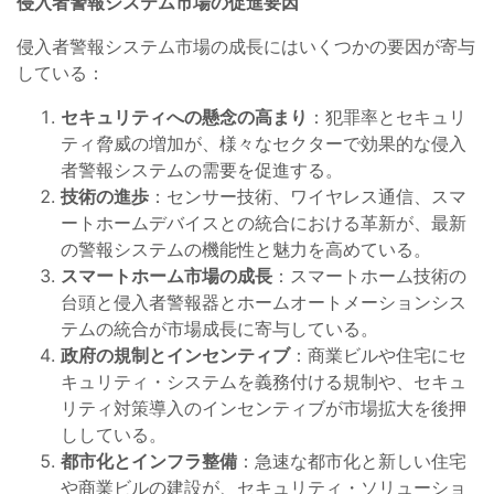
侵入者警報システム市場の促進要因
侵入者警報システム市場の成長にはいくつかの要因が寄与
している：
セキュリティへの懸念の高まり
：犯罪率とセキュリ
ティ脅威の増加が、様々なセクターで効果的な侵入
者警報システムの需要を促進する。
技術の進歩
：センサー技術、ワイヤレス通信、スマ
ートホームデバイスとの統合における革新が、最新
の警報システムの機能性と魅力を高めている。
スマートホーム市場の成長
：スマートホーム技術の
台頭と侵入者警報器とホームオートメーションシス
テムの統合が市場成長に寄与している。
政府の規制とインセンティブ
：商業ビルや住宅にセ
キュリティ・システムを義務付ける規制や、セキュ
リティ対策導入のインセンティブが市場拡大を後押
ししている。
都市化とインフラ整備
：急速な都市化と新しい住宅
や商業ビルの建設が、セキュリティ・ソリューショ