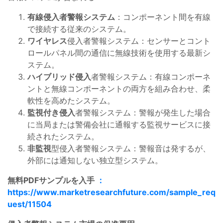
有線侵入者警報システム
：コンポーネント間を有線
で接続する従来のシステム。
ワイヤレス
侵入者警報システム：センサーとコント
ロールパネル間の通信に無線技術を使用する最新シ
ステム。
ハイブリッド侵入
者警報システム：有線コンポーネ
ントと無線コンポーネントの両方を組み合わせ、柔
軟性を高めたシステム。
監視付き侵入
者警報システム：警報が発生した場合
に当局または警備会社に通報する監視サービスに接
続されたシステム。
非監視
型侵入者警報システム：警報音は発するが、
外部には通知しない独立型システム。
無料PDFサンプルを入手
：
https://www.marketresearchfuture.com/sample_req
uest/11504