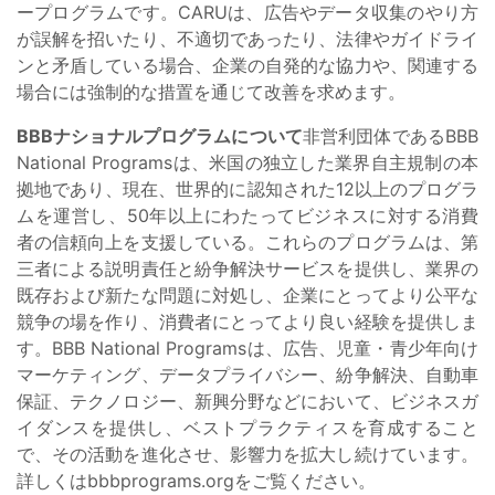
ープログラムです。CARUは、広告やデータ収集のやり方
が誤解を招いたり、不適切であったり、法律やガイドライ
ンと矛盾している場合、企業の自発的な協力や、関連する
場合には強制的な措置を通じて改善を求めます。
BBBナショナルプログラムについて
非営利団体であるBBB
National Programsは、米国の独立した業界自主規制の本
拠地であり、現在、世界的に認知された12以上のプログラ
ムを運営し、50年以上にわたってビジネスに対する消費
者の信頼向上を支援している。これらのプログラムは、第
三者による説明責任と紛争解決サービスを提供し、業界の
既存および新たな問題に対処し、企業にとってより公平な
競争の場を作り、消費者にとってより良い経験を提供しま
す。BBB National Programsは、広告、児童・青少年向け
マーケティング、データプライバシー、紛争解決、自動車
保証、テクノロジー、新興分野などにおいて、ビジネスガ
イダンスを提供し、ベストプラクティスを育成すること
で、その活動を進化させ、影響力を拡大し続けています。
詳しくはbbbprograms.orgをご覧ください。