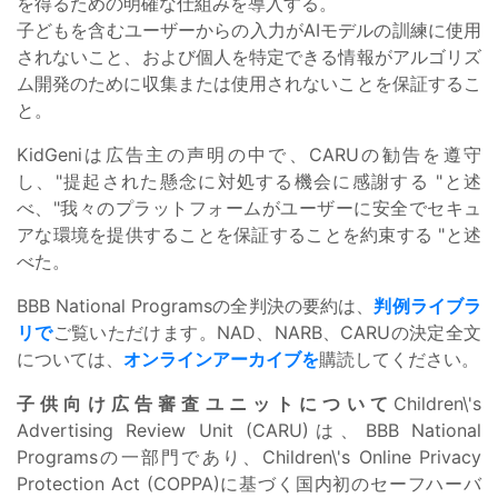
を得るための明確な仕組みを導入する。
子どもを含むユーザーからの入力がAIモデルの訓練に使用
されないこと、および個人を特定できる情報がアルゴリズ
ム開発のために収集または使用されないことを保証するこ
と。
KidGeniは広告主の声明の中で、CARUの勧告を遵守
し、"提起された懸念に対処する機会に感謝する "と述
べ、"我々のプラットフォームがユーザーに安全でセキュ
アな環境を提供することを保証することを約束する "と述
べた。
BBB National Programsの全判決の要約は、
判例ライブラ
リで
ご覧いただけます。NAD、NARB、CARUの決定全文
については、
オンラインアーカイブを
購読してください。
子供向け広告審査ユニットについて
Children\'s
Advertising Review Unit (CARU)は、BBB National
Programsの一部門であり、Children\'s Online Privacy
Protection Act (COPPA)に基づく国内初のセーフハーバ