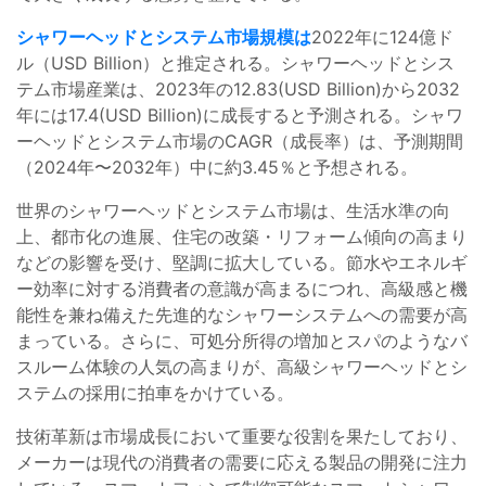
シャワーヘッドとシステム市場規模は
2022年に124億ド
ル（USD Billion）と推定される。シャワーヘッドとシス
テム市場産業は、2023年の12.83(USD Billion)から2032
年には17.4(USD Billion)に成長すると予測される。シャワ
ーヘッドとシステム市場のCAGR（成長率）は、予測期間
（2024年〜2032年）中に約3.45％と予想される。
世界のシャワーヘッドとシステム市場は、生活水準の向
上、都市化の進展、住宅の改築・リフォーム傾向の高まり
などの影響を受け、堅調に拡大している。節水やエネルギ
ー効率に対する消費者の意識が高まるにつれ、高級感と機
能性を兼ね備えた先進的なシャワーシステムへの需要が高
まっている。さらに、可処分所得の増加とスパのようなバ
スルーム体験の人気の高まりが、高級シャワーヘッドとシ
ステムの採用に拍車をかけている。
技術革新は市場成長において重要な役割を果たしており、
メーカーは現代の消費者の需要に応える製品の開発に注力