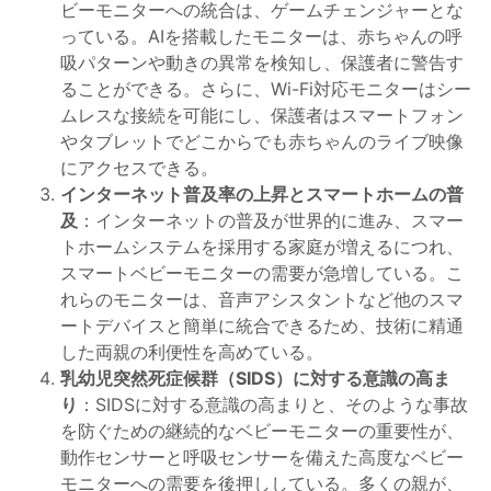
ビーモニターへの統合は、ゲームチェンジャーとな
っている。AIを搭載したモニターは、赤ちゃんの呼
吸パターンや動きの異常を検知し、保護者に警告す
ることができる。さらに、Wi-Fi対応モニターはシー
ムレスな接続を可能にし、保護者はスマートフォン
やタブレットでどこからでも赤ちゃんのライブ映像
にアクセスできる。
インターネット普及率の上昇とスマートホームの普
及
：インターネットの普及が世界的に進み、スマー
トホームシステムを採用する家庭が増えるにつれ、
スマートベビーモニターの需要が急増している。こ
れらのモニターは、音声アシスタントなど他のスマ
ートデバイスと簡単に統合できるため、技術に精通
した両親の利便性を高めている。
乳幼児突然死症候群（SIDS）に対する意識の高ま
り
：SIDSに対する意識の高まりと、そのような事故
を防ぐための継続的なベビーモニターの重要性が、
動作センサーと呼吸センサーを備えた高度なベビー
モニターへの需要を後押ししている。多くの親が、