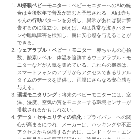
AI搭載ベビーモニター
：ベビーモニターへのAIの統
合は今後数年で普及が進むと予想される。AIは赤ち
ゃんの行動パターンを分析し、異常があれば親に警
告するのに役立つ。例えば、AIは異常な泣きパター
ンや睡眠障害を検知し、親に安心感を与えることが
できる。
ウェアラブル・ベビー・モニター
：赤ちゃんの心拍
数、酸素レベル、体温を追跡するウェアラブル・モ
ニターなどが人気を集めている。これらの機器は、
スマートフォンのアプリからアクセスできるリアル
タイムのデータを提供し、両親にさらなる安心感を
与える。
環境モニタリング
：将来のベビーモニターには、室
温、湿度、空気の質をモニターする環境センサーが
搭載されるかもしれない。
データ・セキュリティの強化
：プライバシーへの関
心が高まるにつれ、メーカーは、ハッキングや不正
アクセスから保護するために、エンド・ツー・エン