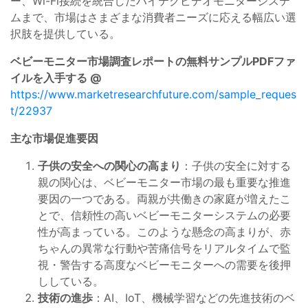
ー、Wi-Fi接続を統合したハイテクビデオモニターシステ
ムまで、市場はさまざまな消費者ニーズに応える幅広い選
択肢を提供している。
ベビーモニター市場調査レポートの無料サンプルPDFファ
イルを入手する @
https://www.marketresearchfuture.com/sample_reques
t/22937
主な市場促進要因
子供の安全への関心の高まり
：子供の安全に対する
親の関心は、ベビーモニター市場の最も重要な推進
要因の一つである。両親が共働きの家庭が増えたこ
とで、信頼性の高いベビーモニターシステムの必要
性が高まっている。このような懸念の高まりが、赤
ちゃんの異常な行動や苦痛信号をリアルタイムで監
視・警告する高度なベビーモニターへの需要を後押
ししている。
技術の進歩
：AI、IoT、機械学習などの先進技術のベ