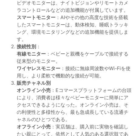
ビデオモニターは、ナイトビジョンやリモートカメ
ラコントロールなどの追加機能が付属しています。
スマートモニター
：AIやその他の高度な技術を搭載
したスマートモニターは、動体検知、睡眠トラッキ
ング、環境モニタリングなどの追加機能を提供しま
す。
接続性別
：
有線モニター
：ベビーと親機をケーブルで接続する
従来型のモニター。
ワイヤレスモニター
：接続に無線周波数やWi-Fiを使
用し、より柔軟で機動的な接続が可能。
販売チャネル別
オンライン小売
：Eコマースプラットフォームの台頭
により、消費者は様々なベビーモニターに簡単にア
クセスできるようになった。オンライン小売は、そ
の利便性と多様性から、最も急成長している流通チ
ャネルのひとつである。
オフライン小売
：実店舗は、購入前に実物を確認し
たい親にとって、依然として人気のある選択肢であ