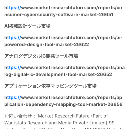
h
ttps://
www.marketresearchfuture.com/reports/co
nsumer-cybersecurity-software-market-26651
Ai搭載設計ツール市場
h
ttps://
www.marketresearchfuture.com/reports/ai-
powered-design-tool-market-26622
アナログデジタルIC開発ツール市場
h
ttps://
www.marketresearchfuture.com/reports/ana
log-digital-ic-development-tool-market-26652
アプリケーション依存マッピングツール市場
h
ttps://
www.marketresearchfuture.com/reports/ap
plication-dependency-mapping-tool-market-26656
お問い合わせ： Market Research Future (Part of
Wantstats Research and Media Private Limited) 99