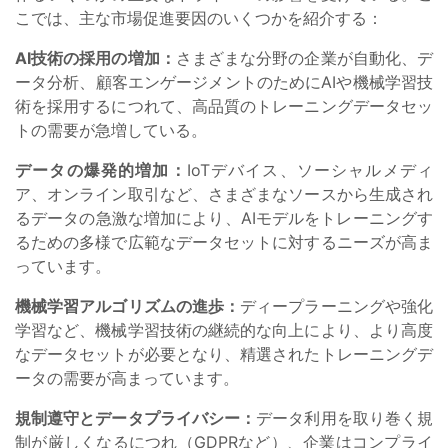
こでは、主な市場促進要因のいくつかを紹介する：
AI技術の採用の増加：
さまざまな分野の企業が自動化、デ
ータ分析、顧客エンゲージメントのためにAIや機械学習技
術を採用するにつれて、高品質のトレーニングデータセッ
トの需要が急増している。
データの爆発的増加：
IoTデバイス、ソーシャルメディ
ア、オンライン取引など、さまざまなソースから生成され
るデータの急激な増加により、AIモデルをトレーニングす
るための多様で広範なデータセットに対するニーズが高ま
っています。
機械学習アルゴリズムの進歩：
ディープラーニングや強化
学習など、機械学習技術の継続的な向上により、より高度
なデータセットが必要となり、精選されたトレーニングデ
ータの需要が高まっています。
規制遵守とデータプライバシー：
データ利用を取り巻く規
制が厳しくなるにつれ（GDPRなど）、企業はコンプライ