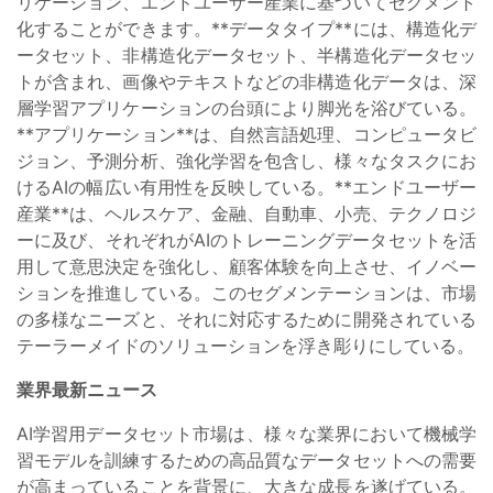
リケーション、エンドユーザー産業に基づいてセグメント
化することができます。**データタイプ**には、構造化デ
ータセット、非構造化データセット、半構造化データセッ
トが含まれ、画像やテキストなどの非構造化データは、深
層学習アプリケーションの台頭により脚光を浴びている。
**アプリケーション**は、自然言語処理、コンピュータビ
ジョン、予測分析、強化学習を包含し、様々なタスクにお
けるAIの幅広い有用性を反映している。**エンドユーザー
産業**は、ヘルスケア、金融、自動車、小売、テクノロジ
ーに及び、それぞれがAIのトレーニングデータセットを活
用して意思決定を強化し、顧客体験を向上させ、イノベー
ションを推進している。このセグメンテーションは、市場
の多様なニーズと、それに対応するために開発されている
テーラーメイドのソリューションを浮き彫りにしている。
業界最新ニュース
AI学習用データセット市場は、様々な業界において機械学
習モデルを訓練するための高品質なデータセットへの需要
が高まっていることを背景に、大きな成長を遂げている。