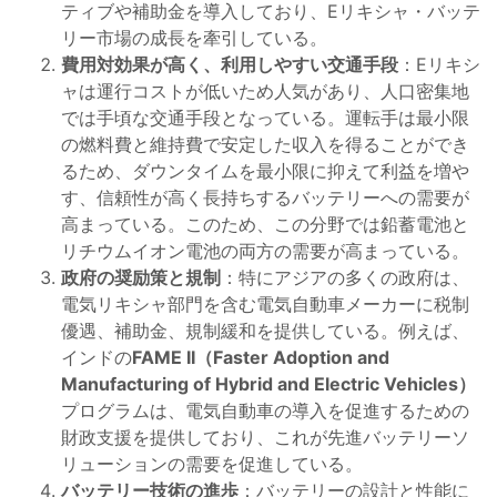
ティブや補助金を導入しており、Eリキシャ・バッテ
リー市場の成長を牽引している。
費用対効果が高く、利用しやすい交通手段
：Eリキシ
ャは運行コストが低いため人気があり、人口密集地
では手頃な交通手段となっている。運転手は最小限
の燃料費と維持費で安定した収入を得ることができ
るため、ダウンタイムを最小限に抑えて利益を増や
す、信頼性が高く長持ちするバッテリーへの需要が
高まっている。このため、この分野では鉛蓄電池と
リチウムイオン電池の両方の需要が高まっている。
政府の奨励策と規制
：特にアジアの多くの政府は、
電気リキシャ部門を含む電気自動車メーカーに税制
優遇、補助金、規制緩和を提供している。例えば、
インドの
FAME II（Faster Adoption and
Manufacturing of Hybrid and Electric Vehicles）
プログラムは、電気自動車の導入を促進するための
財政支援を提供しており、これが先進バッテリーソ
リューションの需要を促進している。
バッテリー技術の進歩
：バッテリーの設計と性能に