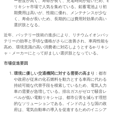
ー密度が高く、寿命が長く、充電時間が短いため、E
リキシャ市場で人気を集めている。鉛蓄電池より初
期費用は高いが、性能に優れ、メンテナンスが少な
く、寿命が長いため、長期的には費用対効果の高い
選択肢となる。
近年、バッテリー技術の進歩により、リチウムイオンバッ
テリーの効率と手頃な価格がさらに改善され、車両性能を
高め、環境意識の高い消費者に対応しようとするe-リキシ
ャ・メーカーにとって好ましい選択肢となっている。
市場促進要因
環境に優しい交通機関に対する需要の高まり
：都市
や政府が従来の化石燃料を動力とする車両に代わる
持続可能な代替手段を模索しているため、電気人力
車の需要が急増している。排出ガスがゼロで騒音レ
ベルが低い電動リキシャは、都市公害を減らす理想
的なソリューションである。インドのような国の政
府は、電気自動車の導入を促進するためのイニシア