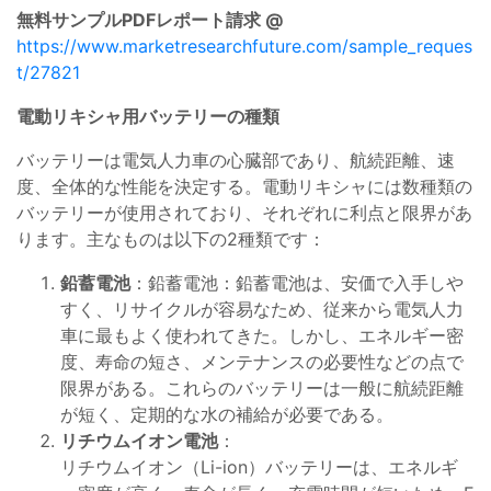
無料サンプルPDFレポート請求 @
https://www.marketresearchfuture.com/sample_reques
t/27821
電動リキシャ用バッテリーの種類
バッテリーは電気人力車の心臓部であり、航続距離、速
度、全体的な性能を決定する。電動リキシャには数種類の
バッテリーが使用されており、それぞれに利点と限界があ
ります。主なものは以下の2種類です：
鉛蓄電池
：鉛蓄電池：鉛蓄電池は、安価で入手しや
すく、リサイクルが容易なため、従来から電気人力
車に最もよく使われてきた。しかし、エネルギー密
度、寿命の短さ、メンテナンスの必要性などの点で
限界がある。これらのバッテリーは一般に航続距離
が短く、定期的な水の補給が必要である。
リチウムイオン電池
：
リチウムイオン（Li-ion）バッテリーは、エネルギ