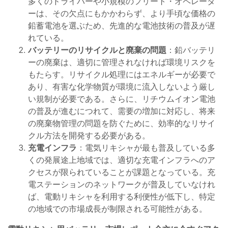
多くのドライバーや小規模のフリート・オペレータ
ーは、その欠点にもかかわらず、より手頃な価格の
鉛蓄電池を選ぶため、先進的な電池技術の普及が遅
れている。
バッテリーのリサイクルと廃棄の問題
：鉛バッテリ
ーの廃棄は、適切に管理されなければ環境リスクを
もたらす。リサイクル処理にはエネルギーが必要で
あり、有害な化学物質が環境に流入しないよう厳し
い規制が必要である。さらに、リチウムイオン電池
の普及が進むにつれて、需要の増加に対応し、将来
の廃棄物管理の問題を防ぐために、効率的なリサイ
クル方法を開発する必要がある。
充電インフラ
：電気リキシャが最も普及している多
くの発展途上地域では、適切な充電インフラへのア
クセスが限られていることが課題となっている。充
電ステーションのネットワークが普及していなけれ
ば、電動リキシャを利用する利便性が低下し、特定
の地域での市場成長が制限される可能性がある。