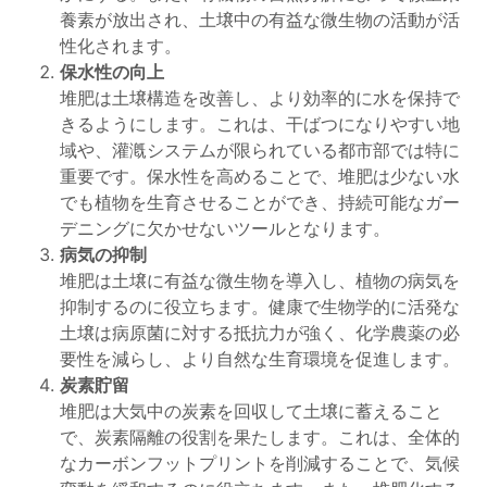
養素が放出され、土壌中の有益な微生物の活動が活
性化されます。
保水性の向上
堆肥は土壌構造を改善し、より効率的に水を保持で
きるようにします。これは、干ばつになりやすい地
域や、灌漑システムが限られている都市部では特に
重要です。保水性を高めることで、堆肥は少ない水
でも植物を生育させることができ、持続可能なガー
デニングに欠かせないツールとなります。
病気の抑制
堆肥は土壌に有益な微生物を導入し、植物の病気を
抑制するのに役立ちます。健康で生物学的に活発な
土壌は病原菌に対する抵抗力が強く、化学農薬の必
要性を減らし、より自然な生育環境を促進します。
炭素貯留
堆肥は大気中の炭素を回収して土壌に蓄えること
で、炭素隔離の役割を果たします。これは、全体的
なカーボンフットプリントを削減することで、気候