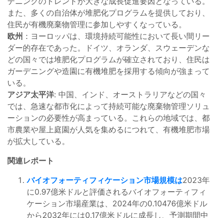
デニングのトレンドが大きな成長促進要因となっている。
また、多くの自治体が堆肥化プログラムを提供しており、
住民が有機廃棄物管理に参加しやすくなっている。
欧州
：ヨーロッパは、環境持続可能性において長い間リー
ダー的存在であった。ドイツ、オランダ、スウェーデンな
どの国々では堆肥化プログラムが確立されており、住民は
ガーデニングや造園に有機堆肥を採用する傾向が強まって
いる。
アジア太平洋
: 中国、インド、オーストラリアなどの国々
では、急速な都市化によって持続可能な廃棄物管理ソリュ
ーションの必要性が高まっている。これらの地域では、都
市農業や屋上庭園が人気を集めるにつれて、有機堆肥市場
が拡大している。
関連レポート
バイオフォーティフィケーション市場規模は
2023年
に0.97億米ドルと評価されるバイオフォーティフィ
ケーション市場産業は、2024年の0.10476億米ドル
から2032年には0.17億米ドルに成長し、予測期間中