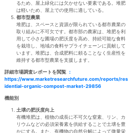
るため、屋上緑化には欠かせない要素である。堆肥
は軽いため、屋上での使用に適している。
都市型農業
堆肥は、スペースと資源が限られている都市農業の
取り組みに不可欠です。都市部の農家は、堆肥を利
用して小さな圃場の肥沃度を高め、持続可能な食料
を栽培し、地域の食料サプライチェーンに貢献して
います。堆肥は、合成肥料に頼ることなく生産性を
維持する都市型農業を支援します。
詳細市場調査レポートを閲覧
：
https://www.marketresearchfuture.com/reports/res
idential-organic-compost-market-29856
機能別
土壌の肥沃度向上
有機堆肥は、植物の成長に不可欠な窒素、リン、カ
リウムなどの必須栄養素を供給することで土壌を豊
かにする。また、有機物の自然分解によって微量栄