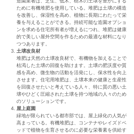
造園業者は、芝生、低木、樹木の土壌を豊かにする
ために有機堆肥を使用している。堆肥は土壌の構造
を改善し、保湿性を高め、植物に長期にわたって栄
養を与えることができる。持続可能な造園オプショ
ンを求める住宅所有者が増えるにつれ、堆肥は健康
的で美しい屋外空間を作るための最適な材料になり
つつあります。
土壌改良材
堆肥は天然の土壌改良材で、有機物を加えることで
枯渇した土壌の回復を助けます。土壌の肥沃度や質
感を高め、微生物の活動を活発にし、保水性を向上
させます。住宅用堆肥は、土壌本来の健康と生産性
を回復させたいと考えている人々、特に質の悪い土
壌やひどく圧縮された土壌を持つ地域の人々のため
のソリューションです。
屋上庭園
緑地が限られている都市部では、屋上緑化の人気が
高まっている。有機堆肥は、コンテナやレイズドベ
ッドで植物を生育させるのに必要な栄養素を供給す