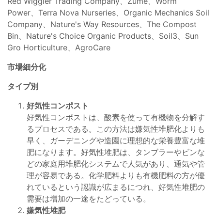
Red Wiggler Trading Company、Zume、Worm
Power、Terra Nova Nurseries、Organic Mechanics Soil
Company、Nature's Way Resources、The Compost
Bin、Nature's Choice Organic Products、Soil3、Sun
Gro Horticulture、AgroCare
市場細分化
タイプ別
好気性コンポスト
好気性コンポストは、酸素を使って有機物を分解す
るプロセスである。この方法は嫌気性堆肥化よりも
早く、ガーデニングや造園に理想的な栄養豊富な堆
肥になります。好気性堆肥は、タンブラーやビンな
どの家庭用堆肥化システムで人気があり、通気や管
理が容易である。化学肥料よりも有機肥料の方が優
れているという認識が広まるにつれ、好気性堆肥の
需要は増加の一途をたどっている。
嫌気性堆肥