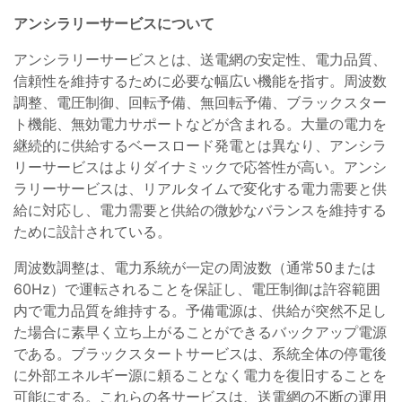
アンシラリーサービスについて
アンシラリーサービスとは、送電網の安定性、電力品質、
信頼性を維持するために必要な幅広い機能を指す。周波数
調整、電圧制御、回転予備、無回転予備、ブラックスター
ト機能、無効電力サポートなどが含まれる。大量の電力を
継続的に供給するベースロード発電とは異なり、アンシラ
リーサービスはよりダイナミックで応答性が高い。アンシ
ラリーサービスは、リアルタイムで変化する電力需要と供
給に対応し、電力需要と供給の微妙なバランスを維持する
ために設計されている。
周波数調整は、電力系統が一定の周波数（通常50または
60Hz）で運転されることを保証し、電圧制御は許容範囲
内で電力品質を維持する。予備電源は、供給が突然不足し
た場合に素早く立ち上がることができるバックアップ電源
である。ブラックスタートサービスは、系統全体の停電後
に外部エネルギー源に頼ることなく電力を復旧することを
可能にする。これらの各サービスは、送電網の不断の運用