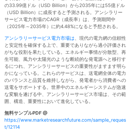
の33.99億ドル（USD Billion）から2035年には55億ドル
（USD Billion）に成長すると予測される。アンシラリー
サービス電力市場のCAGR（成長率）は、予測期間中
（2025年～2035年）に約4.48%になると予想される。
アンシラリーサービス電力市場は
、現代の電力網の信頼性
と安定性を確保する上で、重要でありながら過小評価され
がちな役割を果たしている。エネルギー事情が分散型、再
生可能、風力や太陽光のような断続的な発電源へと移行す
るにつれ、アンシラリーサービスの重要性がますます明ら
かになっている。これらのサービスは、送電網全体の電力
のバランスと品質を維持しながら、発電者から消費者への
送電をサポートする。世界中のエネルギーシステムが急速
な変貌を遂げる中、アンシラリーサービス市場は、その範
囲、構造、重要性において進化している。
無料サンプルPDF @
https://www.marketresearchfuture.com/sample_reques
t/12114