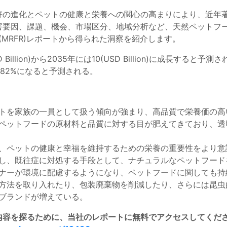
好の進化とペットの健康と栄養への関心の高まりにより、近年
害要因、課題、機会、市場区分、地域分析など、天然ペットフ
ture (MRFR)レポートから得られた洞察を紹介します。
SD Billion)から2035年には10(USD Billion)に成長
.82%になると予測される。
トを家族の一員として扱う傾向が強まり、高品質で栄養価の高
ペットフードの原材料と品質に対する目が肥えてきており、透
、ペットの健康と幸福を維持するための栄養の重要性をより意
し、既往症に対処する手段として、ナチュラルなペットフード
ナーが環境に配慮するようになり、ペットフードに関しても持
方法を取り入れたり、包装廃棄物を削減したり、さらには昆虫
ブランドが増えている。
な内容を探るために、当社のレポートに無料でアクセスしてくだ