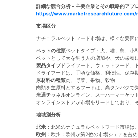
詳細な競合分析 - 主要企業とその戦略的ア
https://www.marketresearchfuture.com/
市場区分
ナチュラルペットフード市場は、様々な要因
ペットの種類
ペットタイプ：犬、猫、鳥、小
ペットとして犬を飼う人の増加や、犬の栄養に
製品タイプ
ドライフード、ウェットフード、
ドライフードは、手頃な価格、利便性、保存
原材料の種類
肉、野菜、果物、穀物
肉類を主原料とするフードは、高タンパクで
流通チャネル
オンライン、スーパーマーケッ
オンラインストアが市場をリードしており、そ
地域別分析
北米
：北米のナチュラルペットフード市場は
欧州
：欧州：欧州が第2位の市場シェアを占