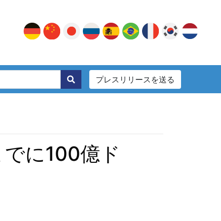
プレスリリースを送る
。
でに100億ド