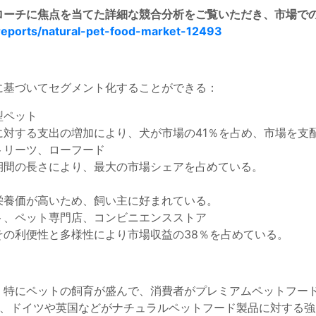
プローチに焦点を当てた詳細な競合分析をご覧いただき、市場で
reports/natural-pet-food-market-12493
に基づいてセグメント化することができる：
型ペット
対する支出の増加により、犬が市場の41％を占め、市場を支
トリーツ、ローフード
期間の長さにより、最大の市場シェアを占めている。
栄養価が高いため、飼い主に好まれている。
ト、ペット専門店、コンビニエンスストア
の利便性と多様性により市場収益の38％を占めている。
、特にペットの飼育が盛んで、消費者がプレミアムペットフー
め、ドイツや英国などがナチュラルペットフード製品に対する