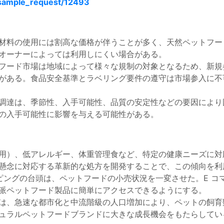
/sample_request/12493
材料の使用には割高な価格が伴うことが多く、天然ペットフー
オーナーによっては利用しにくい場合がある。
フード市場は地域によって様々な規制の対象となるため、新規
がある。食品安全基準とラベリング要件の遵守は市場参入に不
調達は、季節性、入手可能性、品質の安定性などの要因により
の入手可能性に影響を与える可能性がある。
用）、低アレルギー、体重管理食など、特定の健康ニーズに対
懸念に対応する革新的な処方を開発することで、この傾向を利
ピングの台頭は、ペットフードの小売状況を一変させた。E コ
派ペットフード製品に簡単にアクセスできるようにする。
は、急速な都市化と中流階級の人口増加により、ペットの飼育
ュラルペットフードブランドに大きな成長機会をもたらしてい