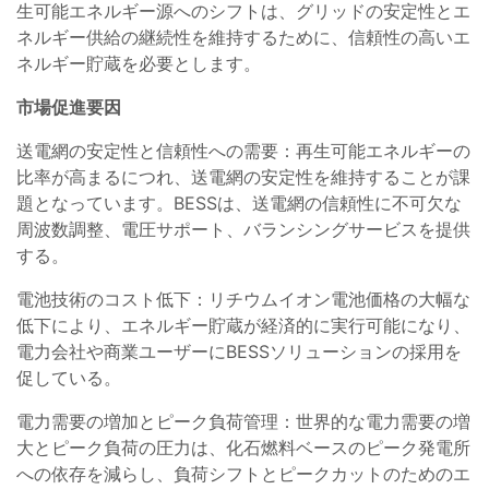
生可能エネルギー源へのシフトは、グリッドの安定性とエ
ネルギー供給の継続性を維持するために、信頼性の高いエ
ネルギー貯蔵を必要とします。
市場促進要因
送電網の安定性と信頼性への需要：再生可能エネルギーの
比率が高まるにつれ、送電網の安定性を維持することが課
題となっています。BESSは、送電網の信頼性に不可欠な
周波数調整、電圧サポート、バランシングサービスを提供
する。
電池技術のコスト低下：リチウムイオン電池価格の大幅な
低下により、エネルギー貯蔵が経済的に実行可能になり、
電力会社や商業ユーザーにBESSソリューションの採用を
促している。
電力需要の増加とピーク負荷管理：世界的な電力需要の増
大とピーク負荷の圧力は、化石燃料ベースのピーク発電所
への依存を減らし、負荷シフトとピークカットのためのエ