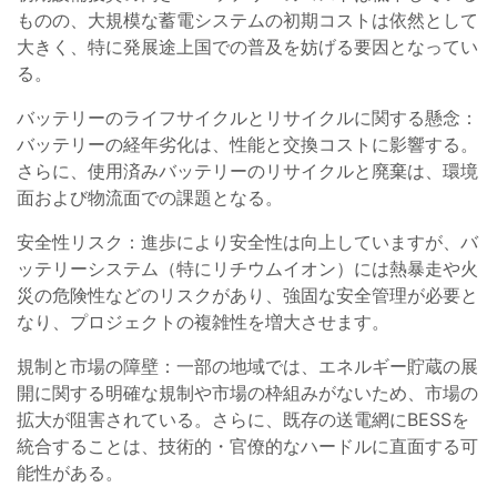
ものの、大規模な蓄電システムの初期コストは依然として
大きく、特に発展途上国での普及を妨げる要因となってい
る。
バッテリーのライフサイクルとリサイクルに関する懸念：
バッテリーの経年劣化は、性能と交換コストに影響する。
さらに、使用済みバッテリーのリサイクルと廃棄は、環境
面および物流面での課題となる。
安全性リスク：進歩により安全性は向上していますが、バ
ッテリーシステム（特にリチウムイオン）には熱暴走や火
災の危険性などのリスクがあり、強固な安全管理が必要と
なり、プロジェクトの複雑性を増大させます。
規制と市場の障壁：一部の地域では、エネルギー貯蔵の展
開に関する明確な規制や市場の枠組みがないため、市場の
拡大が阻害されている。さらに、既存の送電網にBESSを
統合することは、技術的・官僚的なハードルに直面する可
能性がある。