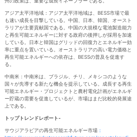
州の政策は、重要な成長イネーブラーである。
アジア太平洋地域：アジア太平洋地域は、BESS市場で最
も速い成長を目撃している。中国、日本、韓国、オースト
ラリアが主要貢献国である。中国の大規模な電池製造能力
と再生可能エネルギーに対する政府の後押しが採用を加速
している。日本と韓国はグリッドの回復力とエネルギー効
率に重点を置いている。オーストラリアの高い電力価格と
再生可能エネルギーへの依存は、BESSの普及を促進す
る。
中南米：中南米は、ブラジル、チリ、メキシコのような
国々が先導する新たな機会を提示している。成長する再生
可能エネルギー・プロジェクトと農村電化計画がエネルギ
ー貯蔵の需要を促進しているが、市場はまだ比較的発展途
上である。
トップトレンドレポート-
サウジアラビアの再生可能エネルギー市場
：