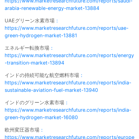
https://www.marketresearchfuture.com/reports/saudi-
arabia-renewable-energy-market-13884
UAEグリーン水素市場
：
https://www.marketresearchfuture.com/reports/uae-
green-hydrogen-market-13881
エネルギー転換市場
：
https://www.marketresearchfuture.com/reports/energy
-transition-market-13894
インドの持続可能な航空燃料市場
：
https://www.marketresearchfuture.com/reports/india-
sustainable-aviation-fuel-market-13940
インドのグリーン水素市場
：
https://www.marketresearchfuture.com/reports/india-
green-hydrogen-market-16080
欧州変圧器市場
：
https://www.marketresearchfuture.com/reports/europe