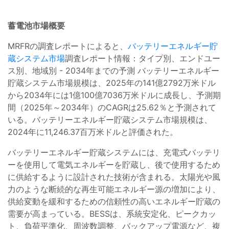
蓄電池市場概要
MRFRの調査レポートによると、
バッテリーエネルギー貯
蔵システム市場
調査レポート情報：タイプ別、エンドユー
ス別、地域別 - 2034年までの予測 バッテリーエネルギー
貯蔵システム市場規模は、2025年の141億2792万米ドル
から2034年には1億100億7036万米ドルに成長し、予測期
間（2025年～2034年）のCAGRは25.62％と予測されて
いる。バッテリーエネルギー貯蔵システム市場規模は、
2024年に11,246.37百万米ドルと評価された。
バッテリーエネルギー貯蔵システムには、充電式バッテリ
ーを使用して電気エネルギーを貯蔵し、後で使用するため
に供給するように設計された技術が含まれる。太陽光や風
力のような断続的な再生可能エネルギー源の増加により、
供給変動を緩和するための信頼性の高いエネルギー貯蔵の
需要が高まっている。BESSは、系統安定化、ピークカッ
ト、負荷平準化、周波数調整、バックアップ電源など、複