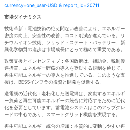
currency=one_user-USD & report_id=20711
市場ダイナミクス
技術革新：電池技術の絶え間ない改善により、エネルギー
密度の向上、安全性の改善、コスト削減が進んでいる。リ
チウムイオン技術、ソリッド・ステート・バッテリー、新
興化学物質の進歩は市場成長にとって極めて重要である。
政策支援とインセンティブ：各国政府は、補助金、税制優
遇措置、エネルギー貯蔵の導入を奨励する規制を通じて、
再生可能エネルギーの導入を推進している。このような支
援は、BESSインフラの投資と開発を促進する。
送電網の近代化：老朽化した送電網は、変動するエネルギ
ー負荷と再生可能エネルギーの統合に対応するために近代
化を必要としています。蓄電池システムはこのアップグレ
ードの中心であり、スマートグリッド機能を実現する。
再生可能エネルギー統合の増加：本質的に変動しやすい再