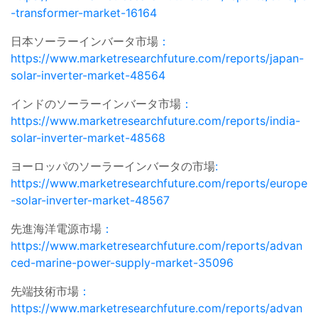
-transformer-market-16164
日本ソーラーインバータ市場
：
https://www.marketresearchfuture.com/reports/japan-
solar-inverter-market-48564
インドのソーラーインバータ市場
：
https://www.marketresearchfuture.com/reports/india-
solar-inverter-market-48568
ヨーロッパのソーラーインバータの市場
:
https://www.marketresearchfuture.com/reports/europe
-solar-inverter-market-48567
先進海洋電源市場
：
https://www.marketresearchfuture.com/reports/advan
ced-marine-power-supply-market-35096
先端技術市場
：
https://www.marketresearchfuture.com/reports/advan